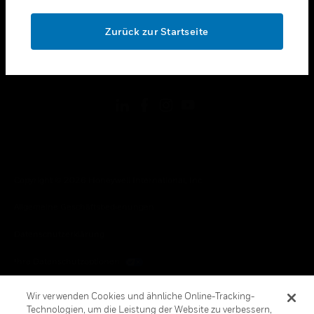
OK
toggle view
RECHTLICHE HINWEISE
Zurück zur Startseite
toggle view
FOLGEN SIE UNS
Copyright © 2026 Honeywell International, Inc.
Allgemeine Geschäftsbedienungen
Datenschutzerklärung
Ihre Datenschutzoptionen
Cookie-Hinweis
Wir verwenden Cookies und ähnliche Online-Tracking-
Technologien, um die Leistung der Website zu verbessern,