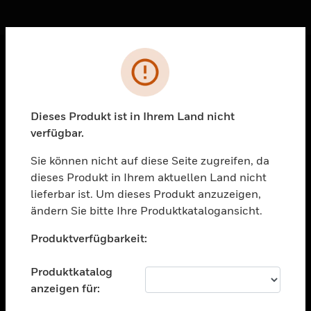
Sc
Fehler
PRODUKTE
toggle view
Dieses Produkt ist in Ihrem Land nicht
LÖSUNGEN
verfügbar.
toggle view
BRANCHEN
Sie können nicht auf diese Seite zugreifen, da
dieses Produkt in Ihrem aktuellen Land nicht
toggle view
UNTERSTÜTZUNG
lieferbar ist. Um dieses Produkt anzuzeigen,
ändern Sie bitte Ihre Produktkatalogansicht.
toggle view
Unable to process your request. Please try after
STELLENANGEBOTE
Produktverfügbarkeit:
sometime.
toggle view
UNTERNEHMEN
Produktkatalog
anzeigen für:
toggle view
KONTAKTIEREN SIE UNS