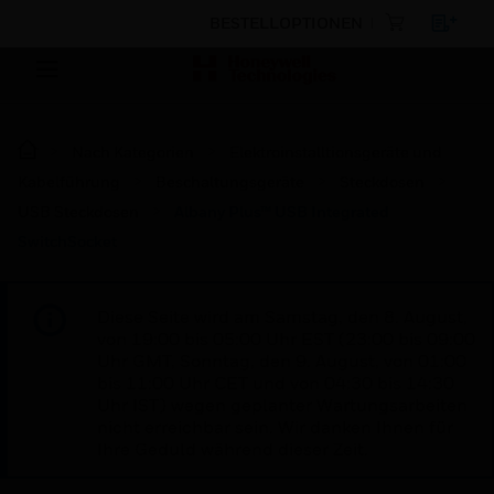
BESTELLOPTIONEN
Nach Kategorien
Elektroinstalltionsgeräte und
Kabelführung
Beschaltungsgeräte
Steckdosen
USB Steckdosen
Albany Plus™ USB Integrated
SwitchSocket
Diese Seite wird am Samstag, den 8. August,
von 19:00 bis 05:00 Uhr EST (23:00 bis 09:00
Uhr GMT, Sonntag, den 9. August, von 01:00
bis 11:00 Uhr CET und von 04:30 bis 14:30
Uhr IST) wegen geplanter Wartungsarbeiten
nicht erreichbar sein. Wir danken Ihnen für
Ihre Geduld während dieser Zeit.