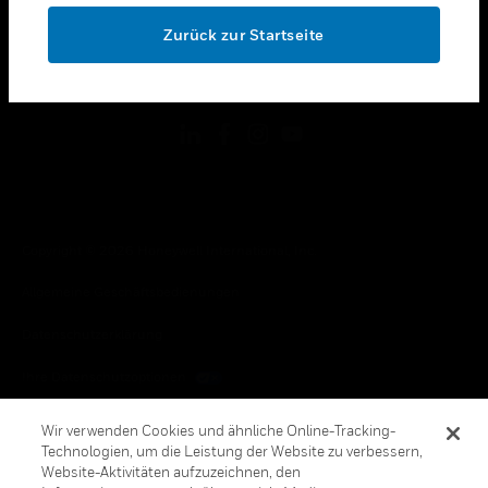
toggle view
OK
RECHTLICHE HINWEISE
Zurück zur Startseite
toggle view
FOLGEN SIE UNS
Copyright © 2026 Honeywell International, Inc.
Allgemeine Geschäftsbedienungen
Datenschutzerklärung
Ihre Datenschutzoptionen
Cookie-Hinweis
Wir verwenden Cookies und ähnliche Online-Tracking-
Technologien, um die Leistung der Website zu verbessern,
Honeywell Global Abbestellen
Website-Aktivitäten aufzuzeichnen, den