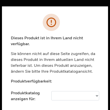
Sc
Fehler
PRODUKTE
toggle view
LÖSUNGEN
Dieses Produkt ist in Ihrem Land nicht
verfügbar.
toggle view
BRANCHEN
Sie können nicht auf diese Seite zugreifen, da
toggle view
dieses Produkt in Ihrem aktuellen Land nicht
UNTERSTÜTZUNG
lieferbar ist. Um dieses Produkt anzuzeigen,
toggle view
ändern Sie bitte Ihre Produktkatalogansicht.
STELLENANGEBOTE
Unable to process your request. Please try after
Produktverfügbarkeit:
sometime.
toggle view
UNTERNEHMEN
Produktkatalog
toggle view
anzeigen für:
KONTAKTIEREN SIE UNS