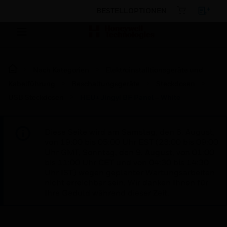
BESTELLOPTIONEN
Nach Kategorien
Elektroinstalltionsgeräte und
Kabelführung
Beschaltungsgeräte
Steckdosen
USB Steckdosen
HEU+ Jingyi BF Panel – White
Diese Seite wird am Samstag, den 8. August,
von 19:00 bis 05:00 Uhr EST (23:00 bis 09:00
Uhr GMT, Sonntag, den 9. August, von 01:00
bis 11:00 Uhr CET und von 04:30 bis 14:30
Uhr IST) wegen geplanter Wartungsarbeiten
nicht erreichbar sein. Wir danken Ihnen für
Ihre Geduld während dieser Zeit.