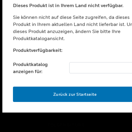
Dieses Produkt ist in Ihrem Land nicht verfügbar.
toggle view
LÖSUNGEN
Sie können nicht auf diese Seite zugreifen, da dieses
Produkt in Ihrem aktuellen Land nicht lieferbar ist. 
toggle view
BRANCHEN
dieses Produkt anzuzeigen, ändern Sie bitte Ihre
Produktkatalogansicht.
toggle view
UNTERSTÜTZUNG
Unable to process your request. Please try after
Produktverfügbarkeit:
sometime.
toggle view
STELLENANGEBOTE
Produktkatalog
anzeigen für:
toggle view
UNTERNEHMEN
toggle view
OK
KONTAKTIEREN SIE UNS
Zurück zur Startseite
toggle view
RECHTLICHE HINWEISE
toggle view
FOLGEN SIE UNS