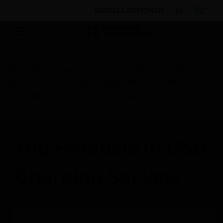
BESTELLOPTIONEN
Nach Kategorien
Elektroinstalltionsgeräte und
Kabelführung
Beschaltungsgeräte
Steckdosen
USB Steckdosen
USB Charging Module
Top Products in USB
Charging Sockets