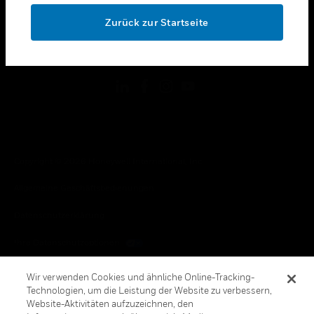
toggle view
OK
RECHTLICHE HINWEISE
Zurück zur Startseite
toggle view
FOLGEN SIE UNS
Copyright © 2026 Honeywell International, Inc.
Allgemeine Geschäftsbedienungen
Datenschutzerklärung
Ihre Datenschutzoptionen
Cookie-Hinweis
Wir verwenden Cookies und ähnliche Online-Tracking-
Technologien, um die Leistung der Website zu verbessern,
Honeywell Global Abbestellen
Website-Aktivitäten aufzuzeichnen, den