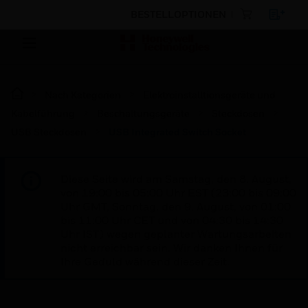
BESTELLOPTIONEN
Nach Kategorien
Elektroinstalltionsgeräte und
Kabelführung
Beschaltungsgeräte
Steckdosen
USB Steckdosen
USB Integrated Switch Socket
Diese Seite wird am Samstag, den 8. August,
von 19:00 bis 05:00 Uhr EST (23:00 bis 09:00
Uhr GMT, Sonntag, den 9. August, von 01:00
bis 11:00 Uhr CET und von 04:30 bis 14:30
Uhr IST) wegen geplanter Wartungsarbeiten
nicht erreichbar sein. Wir danken Ihnen für
Ihre Geduld während dieser Zeit.