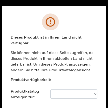
Sc
Fehler
PRODUKTE
toggle view
LÖSUNGEN
Dieses Produkt ist in Ihrem Land nicht
verfügbar.
toggle view
BRANCHEN
Sie können nicht auf diese Seite zugreifen, da
toggle view
dieses Produkt in Ihrem aktuellen Land nicht
UNTERSTÜTZUNG
lieferbar ist. Um dieses Produkt anzuzeigen,
toggle view
ändern Sie bitte Ihre Produktkatalogansicht.
STELLENANGEBOTE
Unable to process your request. Please try after
Produktverfügbarkeit:
sometime.
toggle view
UNTERNEHMEN
Produktkatalog
toggle view
anzeigen für:
KONTAKTIEREN SIE UNS