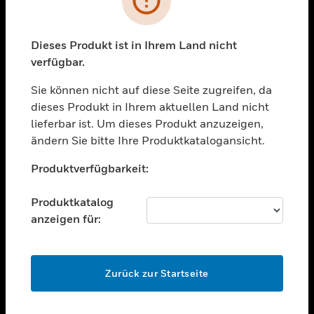
toggle view
BRANCHEN
toggle view
Dieses Produkt ist in Ihrem Land nicht
UNTERSTÜTZUNG
verfügbar.
toggle view
STELLENANGEBOTE
Sie können nicht auf diese Seite zugreifen, da
dieses Produkt in Ihrem aktuellen Land nicht
toggle view
lieferbar ist. Um dieses Produkt anzuzeigen,
UNTERNEHMEN
ändern Sie bitte Ihre Produktkatalogansicht.
toggle view
Unable to process your request. Please try after
KONTAKTIEREN SIE UNS
Produktverfügbarkeit:
sometime.
toggle view
RECHTLICHE HINWEISE
Produktkatalog
anzeigen für:
toggle view
FOLGEN SIE UNS
OK
Zurück zur Startseite