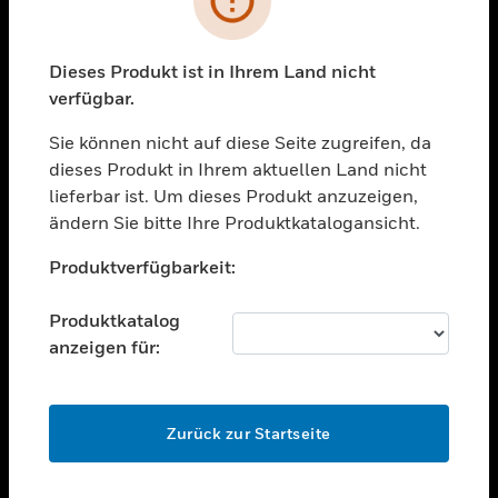
toggle view
BRANCHEN
toggle view
Dieses Produkt ist in Ihrem Land nicht
UNTERSTÜTZUNG
verfügbar.
toggle view
STELLENANGEBOTE
Sie können nicht auf diese Seite zugreifen, da
dieses Produkt in Ihrem aktuellen Land nicht
toggle view
lieferbar ist. Um dieses Produkt anzuzeigen,
UNTERNEHMEN
ändern Sie bitte Ihre Produktkatalogansicht.
toggle view
Unable to process your request. Please try after
KONTAKTIEREN SIE UNS
Produktverfügbarkeit:
sometime.
toggle view
RECHTLICHE HINWEISE
Produktkatalog
anzeigen für:
toggle view
FOLGEN SIE UNS
OK
Zurück zur Startseite