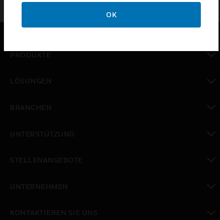
OK
PRODUKTE
toggle view
LÖSUNGEN
toggle view
BRANCHEN
toggle view
UNTERSTÜTZUNG
toggle view
STELLENANGEBOTE
toggle view
UNTERNEHMEN
toggle view
KONTAKTIEREN SIE UNS