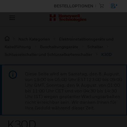
BESTELLOPTIONEN
Nach Kategorien
Elektroinstalltionsgeräte und
Kabelführung
Beschaltungsgeräte
Schalter
Schlüsselschalter und Schlüsselkartenschalter
K30D
Diese Seite wird am Samstag, den 8. August,
von 19:00 bis 05:00 Uhr EST (23:00 bis 09:00
Uhr GMT, Sonntag, den 9. August, von 01:00
bis 11:00 Uhr CET und von 04:30 bis 14:30
Uhr IST) wegen geplanter Wartungsarbeiten
nicht erreichbar sein. Wir danken Ihnen für
Ihre Geduld während dieser Zeit.
K30D