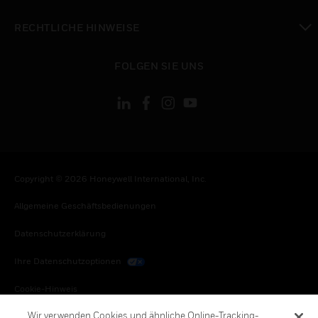
toggle view
RECHTLICHE HINWEISE
toggle view
FOLGEN SIE UNS
Copyright © 2026 Honeywell International, Inc.
Allgemeine Geschäftsbedienungen
Datenschutzerklärung
Ihre Datenschutzoptionen
Cookie-Hinweis
Wir verwenden Cookies und ähnliche Online-Tracking-
Honeywell Global Abbestellen