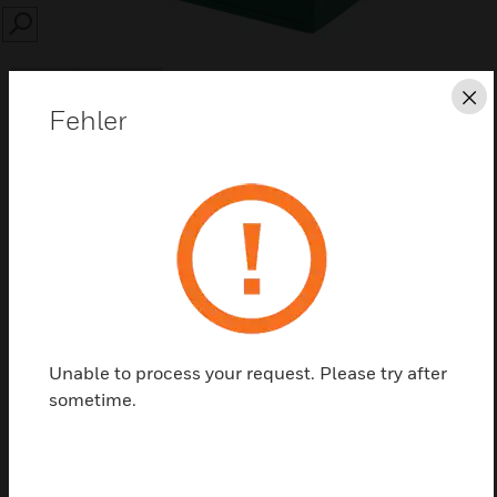
SEARCH
Sc
Fehler
Diese Seite als PDF speichern
Kontaktieren Sie uns
Einen Partner finden
Unable to process your request. Please try after
sometime.
K30D