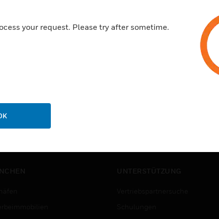
ocess your request. Please try after sometime.
OK
NCHEN
UNTERSTÜTZUNG
häfen
Vertriebspartnersuche
rbeimmobilien
Schulungen