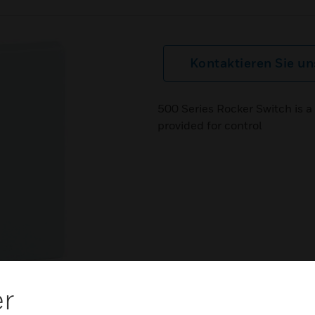
Kontaktieren Sie un
500 Series Rocker Switch is a
provided for control
er