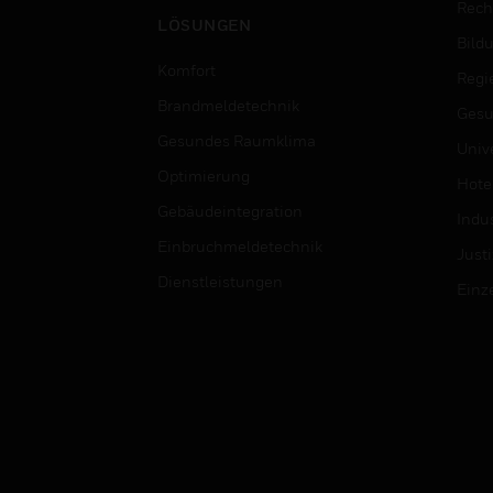
Rech
LÖSUNGEN
Bild
Komfort
Regi
Brandmeldetechnik
Gesu
Gesundes Raumklima
Univ
Optimierung
Hotel
Gebäudeintegration
Indus
Einbruchmeldetechnik
Justi
Dienstleistungen
Einz