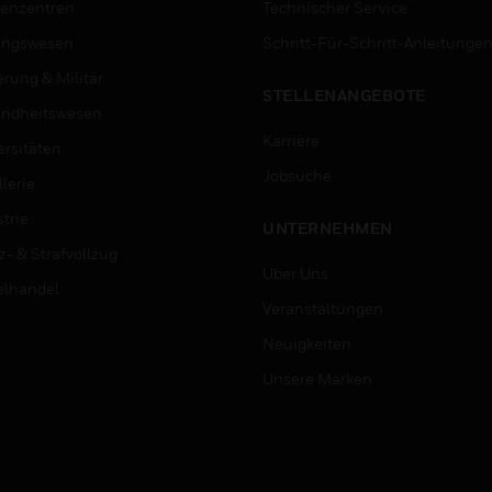
enzentren
Technischer Service
ungswesen
Schritt-Für-Schritt-Anleitunge
erung & Militär
STELLENANGEBOTE
ndheitswesen
Karriere
ersitäten
Jobsuche
lerie
trie
UNTERNEHMEN
z- & Strafvollzug
Über Uns
elhandel
Veranstaltungen
Neuigkeiten
Unsere Marken