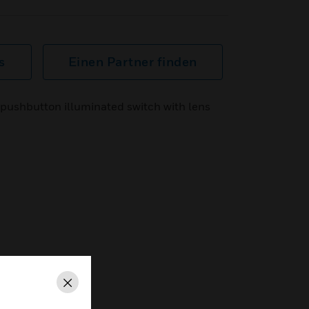
s
Einen Partner finden
 pushbutton illuminated switch with lens
Schließen