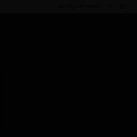
BESTELLOPTIONEN
Nach Kategorien
Elektroinstalltionsgeräte und
Kabelführung
Beschaltungsgeräte
Schalter
Wandschalter
6A 1Way Bell Push Switch
Diese Seite wird am Samstag, den 8. August,
von 19:00 bis 05:00 Uhr EST (23:00 bis 09:00
Uhr GMT, Sonntag, den 9. August, von 01:00
bis 11:00 Uhr CET und von 04:30 bis 14:30
Uhr IST) wegen geplanter Wartungsarbeiten
nicht erreichbar sein. Wir danken Ihnen für
Ihre Geduld während dieser Zeit.