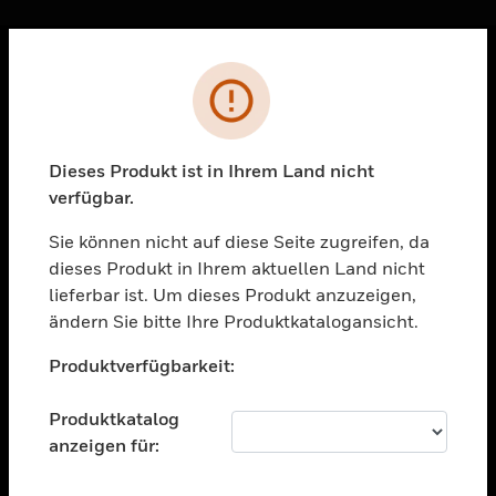
Sc
Fehler
PRODUKTE
toggle view
LÖSUNGEN
Dieses Produkt ist in Ihrem Land nicht
verfügbar.
toggle view
BRANCHEN
Sie können nicht auf diese Seite zugreifen, da
toggle view
dieses Produkt in Ihrem aktuellen Land nicht
UNTERSTÜTZUNG
lieferbar ist. Um dieses Produkt anzuzeigen,
toggle view
ändern Sie bitte Ihre Produktkatalogansicht.
STELLENANGEBOTE
Unable to process your request. Please try after
Produktverfügbarkeit:
sometime.
toggle view
UNTERNEHMEN
Produktkatalog
toggle view
anzeigen für:
KONTAKTIEREN SIE UNS