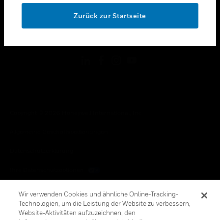
toggle view
OK
RECHTLICHE HINWEISE
Zurück zur Startseite
toggle view
FOLGEN SIE UNS
Copyright © 2026 Honeywell International, Inc.
Allgemeine Geschäftsbedienungen
Datenschutzerklärung
Ihre Datenschutzoptionen
Cookie-Hinweis
Wir verwenden Cookies und ähnliche Online-Tracking-
Technologien, um die Leistung der Website zu verbessern,
Honeywell Global Abbestellen
Website-Aktivitäten aufzuzeichnen, den