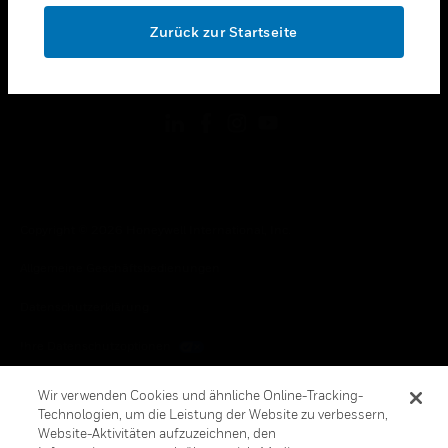
toggle view
OK
RECHTLICHE HINWEISE
Zurück zur Startseite
toggle view
FOLGEN SIE UNS
Copyright © 2026 Honeywell International, Inc.
Allgemeine Geschäftsbedienungen
Datenschutzerklärung
Ihre Datenschutzoptionen
Cookie-Hinweis
Wir verwenden Cookies und ähnliche Online-Tracking-
Technologien, um die Leistung der Website zu verbessern,
Honeywell Global Abbestellen
Website-Aktivitäten aufzuzeichnen, den