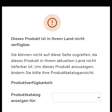
Sc
Fehler
PRODUKTE
toggle view
LÖSUNGEN
Dieses Produkt ist in Ihrem Land nicht
verfügbar.
toggle view
BRANCHEN
Sie können nicht auf diese Seite zugreifen, da
toggle view
dieses Produkt in Ihrem aktuellen Land nicht
UNTERSTÜTZUNG
lieferbar ist. Um dieses Produkt anzuzeigen,
toggle view
ändern Sie bitte Ihre Produktkatalogansicht.
STELLENANGEBOTE
Unable to process your request. Please try after
Produktverfügbarkeit:
sometime.
toggle view
UNTERNEHMEN
Produktkatalog
toggle view
anzeigen für:
KONTAKTIEREN SIE UNS