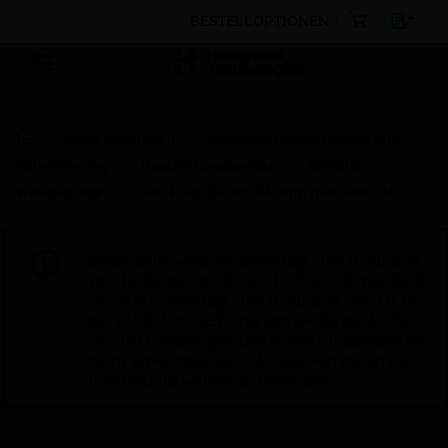
BESTELLOPTIONEN
Nach Kategorien
Elektroinstalltionsgeräte und
Kabelführung
Beschaltungsgeräte
Schalter
Wandschalter
Bell Push Switch 6A With Indicator 2M
Diese Seite wird am Samstag, den 8. August,
von 19:00 bis 05:00 Uhr EST (23:00 bis 09:00
Uhr GMT, Sonntag, den 9. August, von 01:00
bis 11:00 Uhr CET und von 04:30 bis 14:30
Uhr IST) wegen geplanter Wartungsarbeiten
nicht erreichbar sein. Wir danken Ihnen für
Ihre Geduld während dieser Zeit.