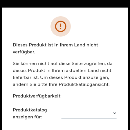
Sc
Fehler
PRODUKTE
toggle view
LÖSUNGEN
Dieses Produkt ist in Ihrem Land nicht
verfügbar.
toggle view
BRANCHEN
Sie können nicht auf diese Seite zugreifen, da
toggle view
dieses Produkt in Ihrem aktuellen Land nicht
UNTERSTÜTZUNG
lieferbar ist. Um dieses Produkt anzuzeigen,
toggle view
ändern Sie bitte Ihre Produktkatalogansicht.
STELLENANGEBOTE
Unable to process your request. Please try after
Produktverfügbarkeit:
sometime.
toggle view
UNTERNEHMEN
Produktkatalog
toggle view
anzeigen für:
KONTAKTIEREN SIE UNS