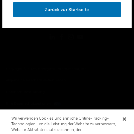
toggle view
OK
RECHTLICHE HINWEISE
Zurück zur Startseite
toggle view
FOLGEN SIE UNS
Copyright © 2026 Honeywell International, Inc.
Allgemeine Geschäftsbedienungen
Datenschutzerklärung
Ihre Datenschutzoptionen
Cookie-Hinweis
Wir verwenden Cookies und ähnliche Online-Tracking-
Technologien, um die Leistung der Website zu verbessern,
Honeywell Global Abbestellen
Website-Aktivitäten aufzuzeichnen, den