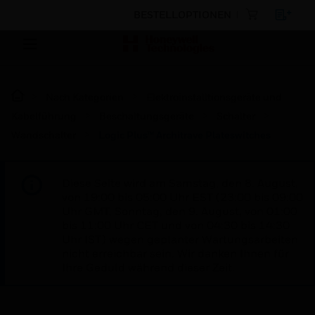
BESTELLOPTIONEN
Nach Kategorien
Elektroinstalltionsgeräte und
Kabelführung
Beschaltungsgeräte
Schalter
Wandschalter
Logic Plus™ Architrave Plateswitches
Diese Seite wird am Samstag, den 8. August,
von 19:00 bis 05:00 Uhr EST (23:00 bis 09:00
Uhr GMT, Sonntag, den 9. August, von 01:00
bis 11:00 Uhr CET und von 04:30 bis 14:30
Uhr IST) wegen geplanter Wartungsarbeiten
nicht erreichbar sein. Wir danken Ihnen für
Ihre Geduld während dieser Zeit.