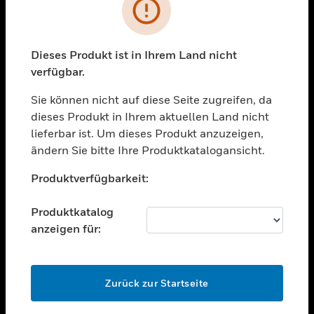
Fehler
toggle view
BRANCHEN
Dieses Produkt ist in Ihrem Land nicht
toggle view
UNTERSTÜTZUNG
verfügbar.
toggle view
Sie können nicht auf diese Seite zugreifen, da
STELLENANGEBOTE
dieses Produkt in Ihrem aktuellen Land nicht
lieferbar ist. Um dieses Produkt anzuzeigen,
toggle view
UNTERNEHMEN
ändern Sie bitte Ihre Produktkatalogansicht.
Unable to process your request. Please try after
toggle view
Produktverfügbarkeit:
sometime.
KONTAKTIEREN SIE UNS
toggle view
Produktkatalog
RECHTLICHE HINWEISE
anzeigen für:
toggle view
FOLGEN SIE UNS
OK
Zurück zur Startseite