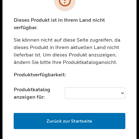
toggle view
BRANCHEN
toggle view
Dieses Produkt ist in Ihrem Land nicht
UNTERSTÜTZUNG
verfügbar.
toggle view
STELLENANGEBOTE
Sie können nicht auf diese Seite zugreifen, da
dieses Produkt in Ihrem aktuellen Land nicht
toggle view
lieferbar ist. Um dieses Produkt anzuzeigen,
UNTERNEHMEN
ändern Sie bitte Ihre Produktkatalogansicht.
toggle view
Unable to process your request. Please try after
KONTAKTIEREN SIE UNS
Produktverfügbarkeit:
sometime.
toggle view
RECHTLICHE HINWEISE
Produktkatalog
anzeigen für:
toggle view
FOLGEN SIE UNS
OK
Zurück zur Startseite