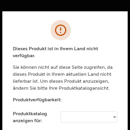
Sc
Fehler
PRODUKTE
toggle view
Dieses Produkt ist in Ihrem Land nicht
LÖSUNGEN
verfügbar.
toggle view
BRANCHEN
Sie können nicht auf diese Seite zugreifen, da
dieses Produkt in Ihrem aktuellen Land nicht
toggle view
UNTERSTÜTZUNG
lieferbar ist. Um dieses Produkt anzuzeigen,
ändern Sie bitte Ihre Produktkatalogansicht.
toggle view
Unable to process your request. Please try after
STELLENANGEBOTE
Produktverfügbarkeit:
sometime.
toggle view
UNTERNEHMEN
Produktkatalog
anzeigen für:
toggle view
KONTAKTIEREN SIE UNS