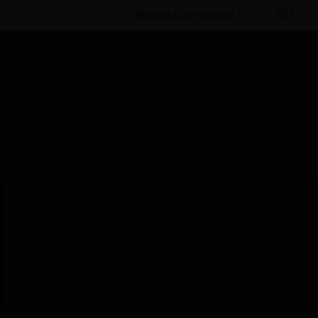
BESTELLOPTIONEN
Nach Kategorien
Elektroinstalltionsgeräte und
Kabelführung
Beschaltungsgeräte
Schalter
Wandschalter
Slimline Plus 2-gang 1-way Wide Rocker
Switch
Diese Seite wird am Samstag, den 8. August,
von 19:00 bis 05:00 Uhr EST (23:00 bis 09:00
Uhr GMT, Sonntag, den 9. August, von 01:00
bis 11:00 Uhr CET und von 04:30 bis 14:30
Uhr IST) wegen geplanter Wartungsarbeiten
nicht erreichbar sein. Wir danken Ihnen für
Ihre Geduld während dieser Zeit.