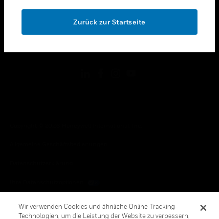
OK
toggle view
RECHTLICHE HINWEISE
Zurück zur Startseite
toggle view
FOLGEN SIE UNS
Copyright © 2026 Honeywell International, Inc.
Allgemeine Geschäftsbedienungen
Datenschutzerklärung
Ihre Datenschutzoptionen
Cookie-Hinweis
Wir verwenden Cookies und ähnliche Online-Tracking-
Technologien, um die Leistung der Website zu verbessern,