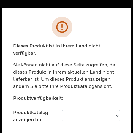
Sc
Fehler
PRODUKTE
toggle view
LÖSUNGEN
Dieses Produkt ist in Ihrem Land nicht
verfügbar.
toggle view
BRANCHEN
Sie können nicht auf diese Seite zugreifen, da
toggle view
dieses Produkt in Ihrem aktuellen Land nicht
UNTERSTÜTZUNG
lieferbar ist. Um dieses Produkt anzuzeigen,
toggle view
ändern Sie bitte Ihre Produktkatalogansicht.
STELLENANGEBOTE
Unable to process your request. Please try after
Produktverfügbarkeit:
sometime.
toggle view
UNTERNEHMEN
Produktkatalog
toggle view
anzeigen für:
KONTAKTIEREN SIE UNS