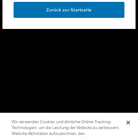
toggle view
OK
RECHTLICHE HINWEISE
Zurück zur Startseite
toggle view
FOLGEN SIE UNS
Copyright © 2026 Honeywell International, Inc.
Allgemeine Geschäftsbedienungen
Datenschutzerklärung
Ihre Datenschutzoptionen
Cookie-Hinweis
Wir verwenden Cookies und ähnliche Online-Tracking-
Technologien, um die Leistung der Website zu verbessern,
Honeywell Global Abbestellen
Website-Aktivitäten aufzuzeichnen, den