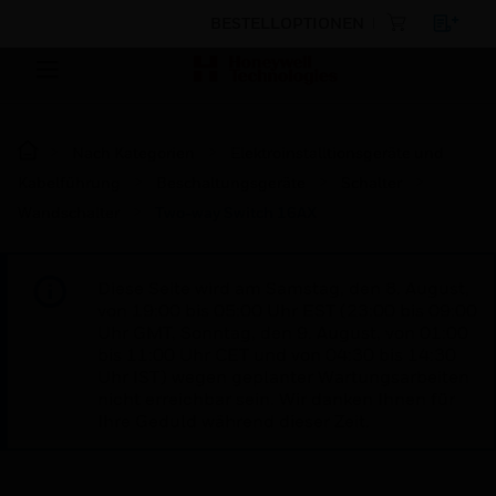
BESTELLOPTIONEN
Nach Kategorien
Elektroinstalltionsgeräte und
Kabelführung
Beschaltungsgeräte
Schalter
Wandschalter
Two-way Switch 16AX
Diese Seite wird am Samstag, den 8. August,
von 19:00 bis 05:00 Uhr EST (23:00 bis 09:00
Uhr GMT, Sonntag, den 9. August, von 01:00
bis 11:00 Uhr CET und von 04:30 bis 14:30
Uhr IST) wegen geplanter Wartungsarbeiten
nicht erreichbar sein. Wir danken Ihnen für
Ihre Geduld während dieser Zeit.