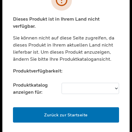
toggle view
BRANCHEN
toggle view
Dieses Produkt ist in Ihrem Land nicht
UNTERSTÜTZUNG
verfügbar.
toggle view
STELLENANGEBOTE
Sie können nicht auf diese Seite zugreifen, da
dieses Produkt in Ihrem aktuellen Land nicht
toggle view
lieferbar ist. Um dieses Produkt anzuzeigen,
UNTERNEHMEN
ändern Sie bitte Ihre Produktkatalogansicht.
toggle view
Unable to process your request. Please try after
KONTAKTIEREN SIE UNS
Produktverfügbarkeit:
sometime.
toggle view
RECHTLICHE HINWEISE
Produktkatalog
anzeigen für:
toggle view
FOLGEN SIE UNS
OK
Zurück zur Startseite