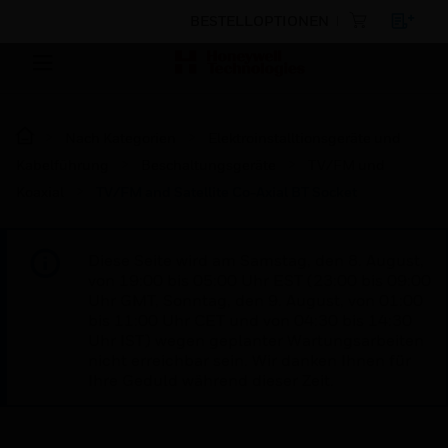
BESTELLOPTIONEN
Nach Kategorien
Elektroinstalltionsgeräte und
Kabelführung
Beschaltungsgeräte
TV/FM und
Koaxial
TV/FM and Satellite Co-Axial BT Socket
Diese Seite wird am Samstag, den 8. August,
von 19:00 bis 05:00 Uhr EST (23:00 bis 09:00
Uhr GMT, Sonntag, den 9. August, von 01:00
bis 11:00 Uhr CET und von 04:30 bis 14:30
Uhr IST) wegen geplanter Wartungsarbeiten
nicht erreichbar sein. Wir danken Ihnen für
Ihre Geduld während dieser Zeit.