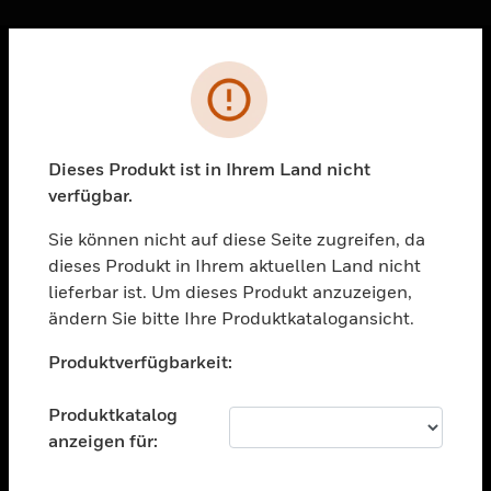
Sc
Fehler
PRODUKTE
toggle view
LÖSUNGEN
Dieses Produkt ist in Ihrem Land nicht
verfügbar.
toggle view
BRANCHEN
Sie können nicht auf diese Seite zugreifen, da
toggle view
dieses Produkt in Ihrem aktuellen Land nicht
UNTERSTÜTZUNG
lieferbar ist. Um dieses Produkt anzuzeigen,
toggle view
ändern Sie bitte Ihre Produktkatalogansicht.
STELLENANGEBOTE
Unable to process your request. Please try after
Produktverfügbarkeit:
sometime.
toggle view
UNTERNEHMEN
Produktkatalog
toggle view
anzeigen für:
KONTAKTIEREN SIE UNS