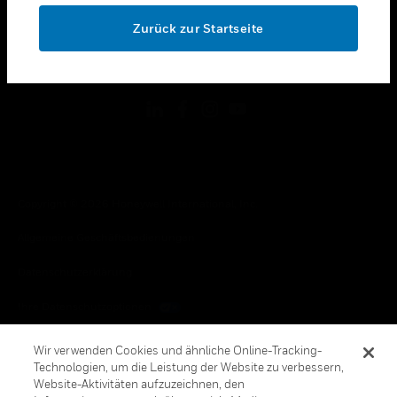
toggle view
OK
RECHTLICHE HINWEISE
Zurück zur Startseite
toggle view
FOLGEN SIE UNS
Copyright © 2026 Honeywell International, Inc.
Allgemeine Geschäftsbedienungen
Datenschutzerklärung
Ihre Datenschutzoptionen
Cookie-Hinweis
Wir verwenden Cookies und ähnliche Online-Tracking-
Technologien, um die Leistung der Website zu verbessern,
Honeywell Global Abbestellen
Website-Aktivitäten aufzuzeichnen, den