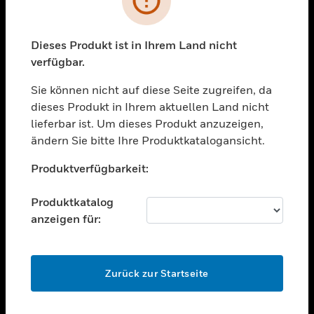
toggle view
BRANCHEN
toggle view
Dieses Produkt ist in Ihrem Land nicht
UNTERSTÜTZUNG
verfügbar.
toggle view
STELLENANGEBOTE
Sie können nicht auf diese Seite zugreifen, da
dieses Produkt in Ihrem aktuellen Land nicht
toggle view
lieferbar ist. Um dieses Produkt anzuzeigen,
UNTERNEHMEN
ändern Sie bitte Ihre Produktkatalogansicht.
toggle view
Unable to process your request. Please try after
KONTAKTIEREN SIE UNS
Produktverfügbarkeit:
sometime.
toggle view
RECHTLICHE HINWEISE
Produktkatalog
anzeigen für:
toggle view
FOLGEN SIE UNS
OK
Zurück zur Startseite