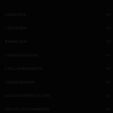
PRODUKTE
toggle view
LÖSUNGEN
toggle view
BRANCHEN
toggle view
UNTERSTÜTZUNG
toggle view
STELLENANGEBOTE
toggle view
UNTERNEHMEN
toggle view
KONTAKTIEREN SIE UNS
toggle view
RECHTLICHE HINWEISE