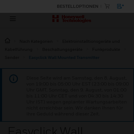
BESTELLOPTIONEN
Nach Kategorien
Elektroinstalltionsgeräte und
Kabelführung
Beschaltungsgeräte
Funkprodukte
Sender
Easyclick Wall Mounted Transmitter
Diese Seite wird am Samstag, den 8. August,
von 19:00 bis 05:00 Uhr EST (23:00 bis 09:00
Uhr GMT, Sonntag, den 9. August, von 01:00
bis 11:00 Uhr CET und von 04:30 bis 14:30
Uhr IST) wegen geplanter Wartungsarbeiten
nicht erreichbar sein. Wir danken Ihnen für
Ihre Geduld während dieser Zeit.
Easyclick Wall