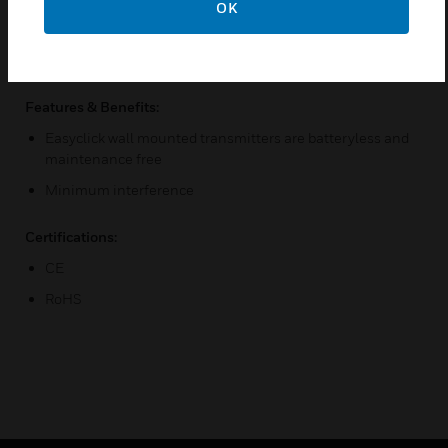
OK
mounted transmitters are batteryless and
maintenance free. . Their pushed keys supply them
with energy.
Features & Benefits:
Easyclick wall mounted transmitters are batteryless and
maintenance free
Minimum interference
Certifications:
CE
RoHS