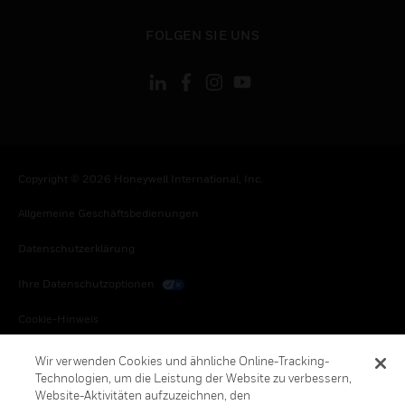
toggle view
FOLGEN SIE UNS
Copyright © 2026 Honeywell International, Inc.
Allgemeine Geschäftsbedienungen
Datenschutzerklärung
Ihre Datenschutzoptionen
Cookie-Hinweis
Honeywell Global Abbestellen
Wir verwenden Cookies und ähnliche Online-Tracking-
Technologien, um die Leistung der Website zu verbessern,
Website-Aktivitäten aufzuzeichnen, den