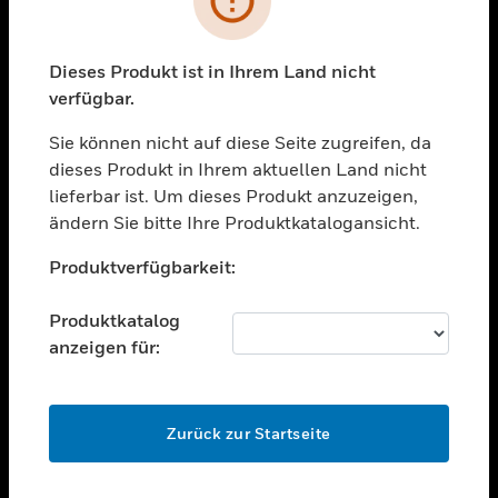
toggle view
BRANCHEN
toggle view
Dieses Produkt ist in Ihrem Land nicht
UNTERSTÜTZUNG
verfügbar.
toggle view
STELLENANGEBOTE
Sie können nicht auf diese Seite zugreifen, da
dieses Produkt in Ihrem aktuellen Land nicht
toggle view
lieferbar ist. Um dieses Produkt anzuzeigen,
UNTERNEHMEN
ändern Sie bitte Ihre Produktkatalogansicht.
toggle view
Unable to process your request. Please try after
KONTAKTIEREN SIE UNS
Produktverfügbarkeit:
sometime.
toggle view
RECHTLICHE HINWEISE
Produktkatalog
anzeigen für:
toggle view
FOLGEN SIE UNS
OK
Zurück zur Startseite