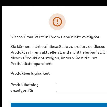
HONBDA-7S27B-IB-06
Fehler
Dieses Produkt ist in Ihrem Land nicht verfügbar.
Sie können nicht auf diese Seite zugreifen, da dieses
Produkt in Ihrem aktuellen Land nicht lieferbar ist. 
PRODUKTE
dieses Produkt anzuzeigen, ändern Sie bitte Ihre
Produktkatalogansicht.
toggle view
LÖSUNGEN
Unable to process your request. Please try after
Produktverfügbarkeit:
sometime.
toggle view
BRANCHEN
Produktkatalog
anzeigen für:
toggle view
UNTERSTÜTZUNG
toggle view
OK
STELLENANGEBOTE