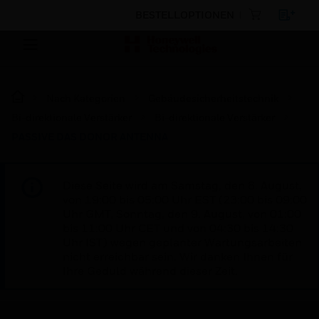
BESTELLOPTIONEN
Nach Kategorien
Gebäudesicherheitstechnik
Bi-direktionale Verstärker
Bi-direktionale Verstärker
PASSIVE DAS DONOR ANTENNA
Diese Seite wird am Samstag, den 8. August,
von 19:00 bis 05:00 Uhr EST (23:00 bis 09:00
Uhr GMT, Sonntag, den 9. August, von 01:00
bis 11:00 Uhr CET und von 04:30 bis 14:30
Uhr IST) wegen geplanter Wartungsarbeiten
nicht erreichbar sein. Wir danken Ihnen für
Ihre Geduld während dieser Zeit.