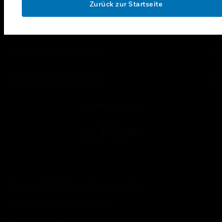
Zurück zur Startseite
toggle view
UNTERNEHMEN
toggle view
KONTAKTIEREN SIE UNS
toggle view
RECHTLICHE HINWEISE
toggle view
FOLGEN SIE UNS
Copyright © 2026 Honeywell International, Inc.
Allgemeine Geschäftsbedienungen