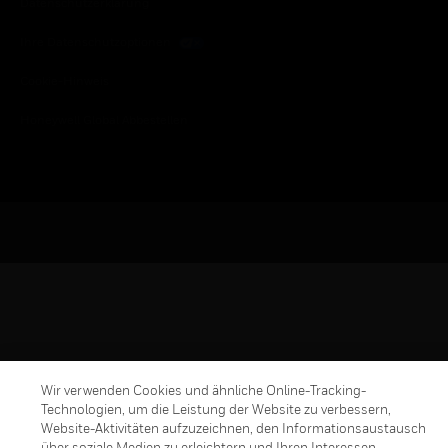
Datenschutzerklärung
Ihre Datenschutzoptionen
Cookie-Hinweis
Honeywell Global Abbestellen
Wir verwenden Cookies und ähnliche Online-Tracking-
Technologien, um die Leistung der Website zu verbessern,
Website-Aktivitäten aufzuzeichnen, den Informationsaustausch
über soziale Medien zu erleichtern und Ihren Interessen