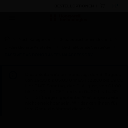
BESTELLOPTIONEN
Nach Kategorien
Gebäudesicherheitstechnik
Bi-direktionale Verstärker
Bi-direktionale Verstärker
PASSIVE DAS DONOR ANTENNA ACCESSORY
Diese Seite wird am Samstag, den 8. August,
von 19:00 bis 05:00 Uhr EST (23:00 bis 09:00
Uhr GMT, Sonntag, den 9. August, von 01:00
bis 11:00 Uhr CET und von 04:30 bis 14:30
Uhr IST) wegen geplanter Wartungsarbeiten
nicht erreichbar sein. Wir danken Ihnen für
Ihre Geduld während dieser Zeit.