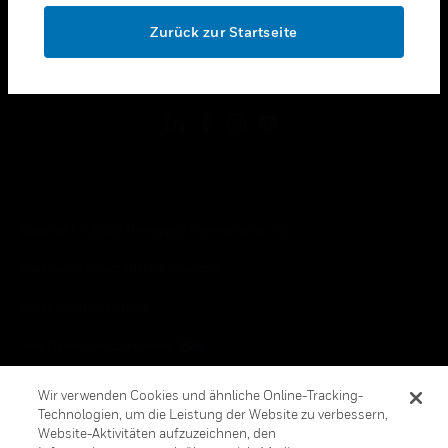
toggle view
OK
RECHTLICHE HINWEISE
Zurück zur Startseite
toggle view
FOLGEN SIE UNS
Copyright © 2026 Honeywell International, Inc.
Allgemeine Geschäftsbedienungen
Datenschutzerklärung
Ihre Datenschutzoptionen
Cookie-Hinweis
Wir verwenden Cookies und ähnliche Online-Tracking-
Technologien, um die Leistung der Website zu verbessern,
Honeywell Global Abbestellen
Website-Aktivitäten aufzuzeichnen, den