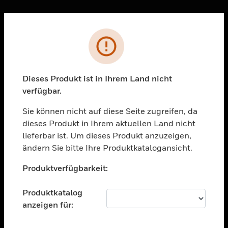
Sc
Fehler
PRODUKTE
toggle view
LÖSUNGEN
Dieses Produkt ist in Ihrem Land nicht
verfügbar.
toggle view
BRANCHEN
Sie können nicht auf diese Seite zugreifen, da
toggle view
dieses Produkt in Ihrem aktuellen Land nicht
UNTERSTÜTZUNG
lieferbar ist. Um dieses Produkt anzuzeigen,
toggle view
ändern Sie bitte Ihre Produktkatalogansicht.
STELLENANGEBOTE
Unable to process your request. Please try after
Produktverfügbarkeit:
sometime.
toggle view
UNTERNEHMEN
Produktkatalog
toggle view
anzeigen für:
KONTAKTIEREN SIE UNS