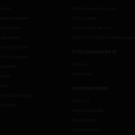
häfen
Vertriebspartnersuche
rbeimmobilien
Schulungen
enzentren
Technischer Service
ungswesen
Schritt-Für-Schritt-Anleitunge
erung & Militär
STELLENANGEBOTE
ndheitswesen
Karriere
ersitäten
Jobsuche
lerie
trie
UNTERNEHMEN
z- & Strafvollzug
Über Uns
elhandel
Veranstaltungen
Neuigkeiten
Unsere Marken