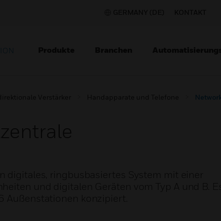
GERMANY (DE)
KONTAKT
Produkte
Branchen
Automatisierung
TION
direktionale Verstärker
Handapparate und Telefone
Network
zentrale
 digitales, ringbusbasiertes System mit einer
heiten und digitalen Geräten vom Typ A und B. Es 
6 Außenstationen konzipiert.