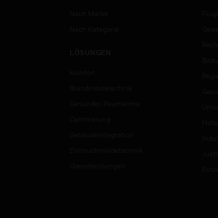
Nach Marke
Flug
Nach Kategorie
Gewe
Rech
LÖSUNGEN
Bild
Komfort
Regi
Brandmeldetechnik
Gesu
Gesundes Raumklima
Univ
Optimierung
Hotel
Gebäudeintegration
Indus
Einbruchmeldetechnik
Justi
Dienstleistungen
Einz