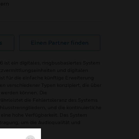
mern
s
Einen Partner finden
ist ein digitales, ringbusbasiertes System
tzvermittlungseinheiten und digitalen
st für die einfache künftige Erweiterung
n verschiedener Typen konzipiert, die über
 werden können. Die
hrleistet die Fehlertoleranz des Systems
hlusstrenngliedern, und die kontinuierliche
 eine hohe Verfügbarkeit. Das System
tragung, um die Audioqualität und