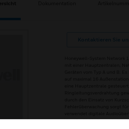
rsicht
Dokumentation
Artikelnum
Kontaktieren Sie un
Honeywell-System Network 16 
mit einer Hauptzentralen, Ne
Geräten vom Typ A und B. Es i
auf maximal 16 Außenstatione
eine Hauptzentrale gesteuert
Ringleitungsverdrahtung gewä
durch den Einsatz von Kurzsc
Fehlerüberwachung sorgt für
verwendet digitale Audioüber
Verständlichkeit zu erhalten.