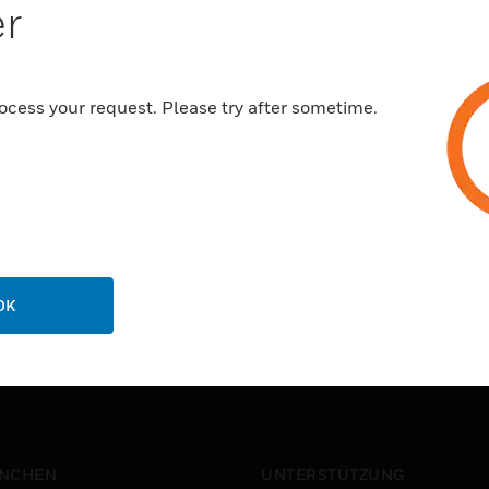
er
Eigenschaften und Vorteile:
Bis zu 16 digitale Außenstati
4-Kern-Ringbus-Konfiguratio
ocess your request. Please try after sometime.
Softadressierung von Außens
Integration von SD-Karten
OK
NCHEN
UNTERSTÜTZUNG