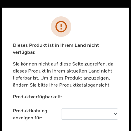
Sc
Fehler
PRODUKTE
toggle view
LÖSUNGEN
Dieses Produkt ist in Ihrem Land nicht
verfügbar.
toggle view
BRANCHEN
Sie können nicht auf diese Seite zugreifen, da
toggle view
dieses Produkt in Ihrem aktuellen Land nicht
UNTERSTÜTZUNG
lieferbar ist. Um dieses Produkt anzuzeigen,
toggle view
ändern Sie bitte Ihre Produktkatalogansicht.
STELLENANGEBOTE
Unable to process your request. Please try after
Produktverfügbarkeit:
sometime.
toggle view
UNTERNEHMEN
Produktkatalog
toggle view
anzeigen für:
KONTAKTIEREN SIE UNS