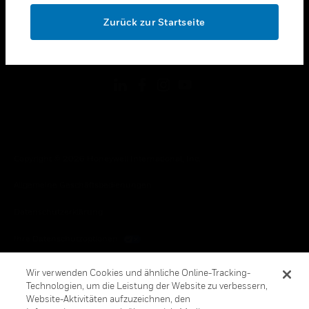
toggle view
OK
RECHTLICHE HINWEISE
Zurück zur Startseite
toggle view
FOLGEN SIE UNS
Copyright © 2026 Honeywell International, Inc.
Allgemeine Geschäftsbedienungen
Datenschutzerklärung
Ihre Datenschutzoptionen
Cookie-Hinweis
Wir verwenden Cookies und ähnliche Online-Tracking-
Technologien, um die Leistung der Website zu verbessern,
Honeywell Global Abbestellen
Website-Aktivitäten aufzuzeichnen, den