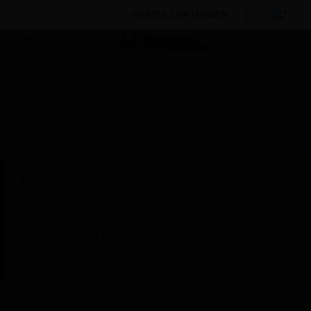
BESTELLOPTIONEN
Nach Kategorien
Gebäudesicherheitstechnik
Bi-direktionale Verstärker
Leistungsverstärker
Free
Space ZA Zone Amplifier
Diese Seite wird am Samstag, den 8. August,
von 19:00 bis 05:00 Uhr EST (23:00 bis 09:00
Uhr GMT, Sonntag, den 9. August, von 01:00
bis 11:00 Uhr CET und von 04:30 bis 14:30
Uhr IST) wegen geplanter Wartungsarbeiten
nicht erreichbar sein. Wir danken Ihnen für
Ihre Geduld während dieser Zeit.