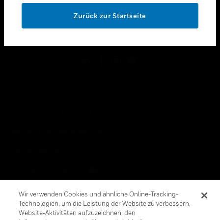
toggle view
OK
RECHTLICHE HINWEISE
Zurück zur Startseite
toggle view
FOLGEN SIE UNS
Copyright © 2026 Honeywell International, Inc.
Allgemeine Geschäftsbedienungen
Datenschutzerklärung
Ihre Datenschutzoptionen
Cookie-Hinweis
Wir verwenden Cookies und ähnliche Online-Tracking-
Technologien, um die Leistung der Website zu verbessern,
Honeywell Global Abbestellen
Website-Aktivitäten aufzuzeichnen, den