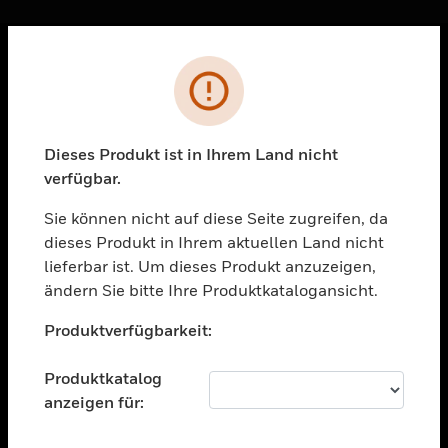
Sc
Fehler
PRODUKTE
toggle view
LÖSUNGEN
Dieses Produkt ist in Ihrem Land nicht
verfügbar.
toggle view
BRANCHEN
Sie können nicht auf diese Seite zugreifen, da
toggle view
dieses Produkt in Ihrem aktuellen Land nicht
UNTERSTÜTZUNG
lieferbar ist. Um dieses Produkt anzuzeigen,
toggle view
ändern Sie bitte Ihre Produktkatalogansicht.
STELLENANGEBOTE
Unable to process your request. Please try after
Produktverfügbarkeit:
sometime.
toggle view
UNTERNEHMEN
Produktkatalog
toggle view
anzeigen für:
KONTAKTIEREN SIE UNS