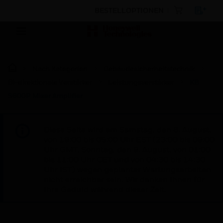
BESTELLOPTIONEN
Nach Kategorien
Gebäudesicherheitstechnik
Bi-direktionale Verstärker
Leistungsverstärker
KB
S600P Mixer Amplifier
Diese Seite wird am Samstag, den 8. August,
von 19:00 bis 05:00 Uhr EST (23:00 bis 09:00
Uhr GMT, Sonntag, den 9. August, von 01:00
bis 11:00 Uhr CET und von 04:30 bis 14:30
Uhr IST) wegen geplanter Wartungsarbeiten
nicht erreichbar sein. Wir danken Ihnen für
Ihre Geduld während dieser Zeit.