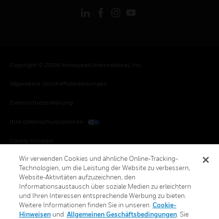
Copyright © 2026 Honeywell International, Inc.
Allgemeine Geschäftsbedienungen
Datenschutzerklärung
Ihre Datenschutzoptionen
Cookie-Hinweis
Wir verwenden Cookies und ähnliche Online-Tracking-
Honeywell Global Abbestellen
Technologien, um die Leistung der Website zu verbessern,
Website-Aktivitäten aufzuzeichnen, den
Informationsaustausch über soziale Medien zu erleichtern
und Ihren Interessen entsprechende Werbung zu bieten.
Weitere Informationen finden Sie in unseren
Cookie-
Hinweisen
und
Allgemeinen Geschäftsbedingungen
. Sie