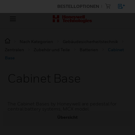
BESTELLOPTIONEN
Nach Kategorien
Gebäudesicherheitstechnik
Zentralen
Zubehör und Teile
Batterien
Cabinet
Base
Cabinet Base
The Cabinet Bases by Honeywell are pedestal for
central battery systems, MCX model.
Übersicht