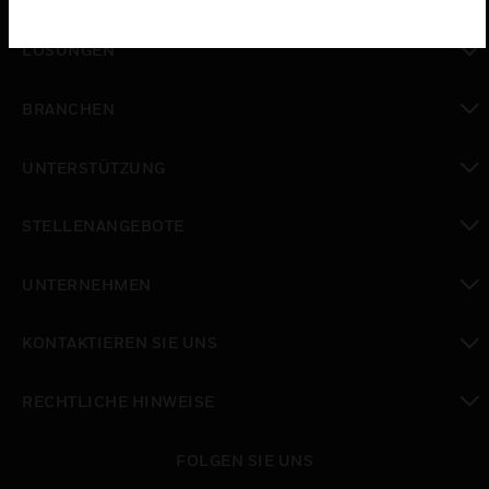
toggle view
LÖSUNGEN
toggle view
BRANCHEN
toggle view
UNTERSTÜTZUNG
toggle view
STELLENANGEBOTE
toggle view
UNTERNEHMEN
toggle view
KONTAKTIEREN SIE UNS
toggle view
RECHTLICHE HINWEISE
toggle view
FOLGEN SIE UNS