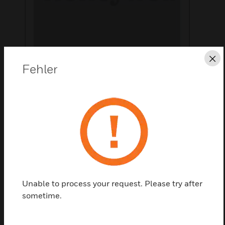
Sc
Fehler
Diese Seite als PDF speichern
Kontaktieren Sie uns
Einen Partner finden
Unable to process your request. Please try after
sometime.
Powersonic Battery 2.1AH - 12V - Non Flame
Retardant