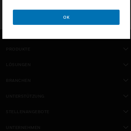
OK
PRODUKTE
toggle view
LÖSUNGEN
toggle view
BRANCHEN
toggle view
UNTERSTÜTZUNG
toggle view
STELLENANGEBOTE
toggle view
UNTERNEHMEN