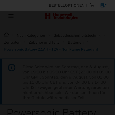
BESTELLOPTIONEN
Nach Kategorien
Gebäudesicherheitstechnik
Zentralen
Zubehör und Teile
Batterien
Powersonic Battery 2.1AH - 12V - Non Flame Retardant
Diese Seite wird am Samstag, den 8. August,
von 19:00 bis 05:00 Uhr EST (23:00 bis 09:00
Uhr GMT, Sonntag, den 9. August, von 01:00
bis 11:00 Uhr CET und von 04:30 bis 14:30
Uhr IST) wegen geplanter Wartungsarbeiten
nicht erreichbar sein. Wir danken Ihnen für
Ihre Geduld während dieser Zeit.
Powersonic Battery