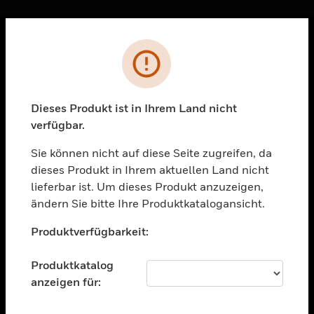
Sc
Fehler
PRODUKTE
toggle view
LÖSUNGEN
Dieses Produkt ist in Ihrem Land nicht
verfügbar.
toggle view
BRANCHEN
Sie können nicht auf diese Seite zugreifen, da
toggle view
dieses Produkt in Ihrem aktuellen Land nicht
UNTERSTÜTZUNG
lieferbar ist. Um dieses Produkt anzuzeigen,
toggle view
ändern Sie bitte Ihre Produktkatalogansicht.
STELLENANGEBOTE
Unable to process your request. Please try after
Produktverfügbarkeit:
sometime.
toggle view
UNTERNEHMEN
Produktkatalog
toggle view
anzeigen für:
KONTAKTIEREN SIE UNS