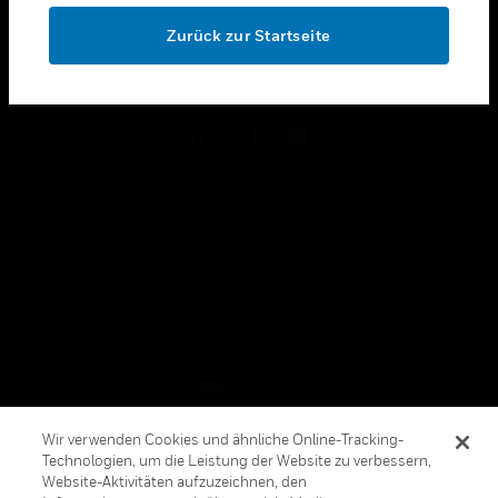
toggle view
OK
RECHTLICHE HINWEISE
Zurück zur Startseite
toggle view
FOLGEN SIE UNS
Copyright © 2026 Honeywell International, Inc.
Allgemeine Geschäftsbedienungen
Datenschutzerklärung
Ihre Datenschutzoptionen
Cookie-Hinweis
Wir verwenden Cookies und ähnliche Online-Tracking-
Technologien, um die Leistung der Website zu verbessern,
Honeywell Global Abbestellen
Website-Aktivitäten aufzuzeichnen, den