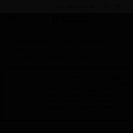
BESTELLOPTIONEN
Nach Kategorien
Gebäudesicherheitstechnik
Zentralen
Zubehör und Teile
Gehäuse und -
Erweiterungen
Audio Impedance Tester
Diese Seite wird am Samstag, den 8. August,
von 19:00 bis 05:00 Uhr EST (23:00 bis 09:00
Uhr GMT, Sonntag, den 9. August, von 01:00
bis 11:00 Uhr CET und von 04:30 bis 14:30
Uhr IST) wegen geplanter Wartungsarbeiten
nicht erreichbar sein. Wir danken Ihnen für
Ihre Geduld während dieser Zeit.