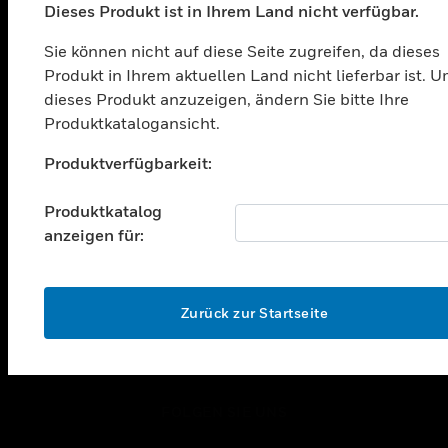
Dieses Produkt ist in Ihrem Land nicht verfügbar.
toggle view
LÖSUNGEN
Sie können nicht auf diese Seite zugreifen, da dieses
toggle view
Produkt in Ihrem aktuellen Land nicht lieferbar ist. 
BRANCHEN
dieses Produkt anzuzeigen, ändern Sie bitte Ihre
Produktkatalogansicht.
toggle view
UNTERSTÜTZUNG
Unable to process your request. Please try after
Produktverfügbarkeit:
sometime.
toggle view
STELLENANGEBOTE
Produktkatalog
toggle view
anzeigen für:
UNTERNEHMEN
toggle view
OK
KONTAKTIEREN SIE UNS
Zurück zur Startseite
toggle view
RECHTLICHE HINWEISE
toggle view
FOLGEN SIE UNS