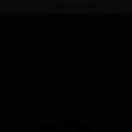
BESTELLOPTIONEN
Nach Kategorien
Gebäudesicherheitstechnik
Zentralen
Zubehör und Teile
Gehäuse und -
Erweiterungen
FHSC Firefighter Handset Cabinet
Verwandte Produkte