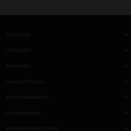
PRODUKTE
toggle view
LÖSUNGEN
toggle view
BRANCHEN
toggle view
UNTERSTÜTZUNG
toggle view
STELLENANGEBOTE
toggle view
UNTERNEHMEN
toggle view
KONTAKTIEREN SIE UNS