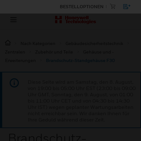
BESTELLOPTIONEN
Nach Kategorien
Gebäudesicherheitstechnik
Zentralen
Zubehör und Teile
Gehäuse und -
Erweiterungen
Brandschutz-Standgehäuse F30
Diese Seite wird am Samstag, den 8. August,
von 19:00 bis 05:00 Uhr EST (23:00 bis 09:00
Uhr GMT, Sonntag, den 9. August, von 01:00
bis 11:00 Uhr CET und von 04:30 bis 14:30
Uhr IST) wegen geplanter Wartungsarbeiten
nicht erreichbar sein. Wir danken Ihnen für
Ihre Geduld während dieser Zeit.
Brandschutz-