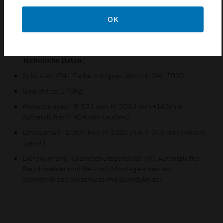
Baustoff Oberflächenbeschichtung A2; nicht brennbar
OK
nach DIN 4102-1
Belüftungssystem inkl. aktiver Ventilation über
Aufsatzlüfter
Technische Daten :
Schutzart IP41 Farbe lichtgrau, ähnlich RAL 7035
Gewicht ca. 170Kg
Abmessungen : B: 621 mm H: 2083 mm +185mm
Aufsatzlüfter T: 424 mm (außen)
Einbaumaß : B: 504 mm H: 1804 mm T: 340 mm (innen)
(passt)
Lieferumfang : Brandschutzgehäuse inkl. Aufsatzlüfter,
Rauchmelder und Netzteil, Montageschienen,
Schwenkhebelverschluss mit Blindzylinder