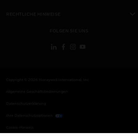
toggle view
RECHTLICHE HINWEISE
toggle view
FOLGEN SIE UNS
Copyright © 2026 Honeywell International, Inc.
Allgemeine Geschäftsbedienungen
Datenschutzerklärung
Ihre Datenschutzoptionen
Cookie-Hinweis