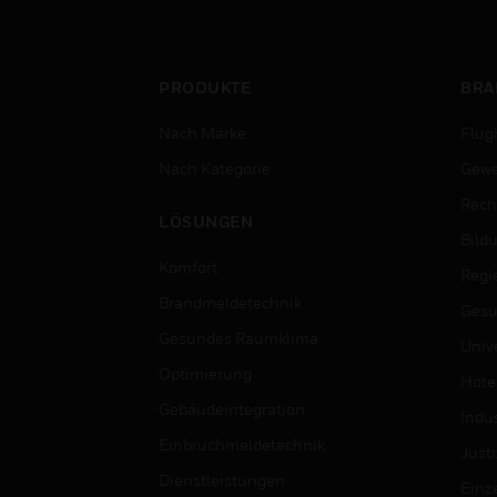
PRODUKTE
BRA
Nach Marke
Flug
Nach Kategorie
Gewe
Rech
LÖSUNGEN
Bild
Komfort
Regi
Brandmeldetechnik
Gesu
Gesundes Raumklima
Univ
Optimierung
Hotel
Gebäudeintegration
Indus
Einbruchmeldetechnik
Justi
Dienstleistungen
Einz