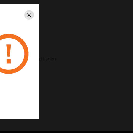
Schließen
ion
ßenanwendungen
10 lb (40 bis 50 kg) tragen