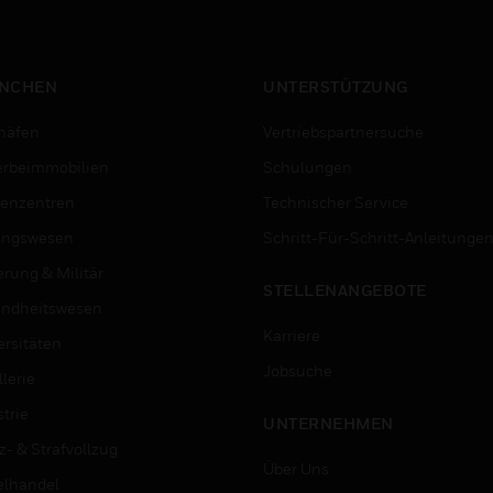
NCHEN
UNTERSTÜTZUNG
häfen
Vertriebspartnersuche
rbeimmobilien
Schulungen
enzentren
Technischer Service
ungswesen
Schritt-Für-Schritt-Anleitunge
erung & Militär
STELLENANGEBOTE
ndheitswesen
Karriere
ersitäten
Jobsuche
lerie
trie
UNTERNEHMEN
z- & Strafvollzug
Über Uns
elhandel