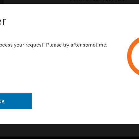
Merkmale und Vorteile:
er
Schnelle, einfache Installation
Einfaches, modulares Design
AISI 316L Edelstahlkonstrukt
ocess your request. Please try after sometime.
Geeignet für Innen- und Au
Kann Lasten zwischen 88 und 1
Korrosionsbeständig
OK