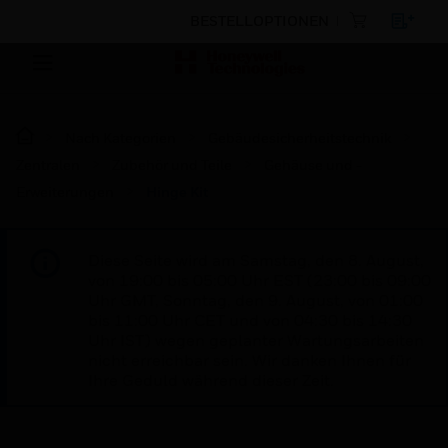
BESTELLOPTIONEN
Nach Kategorien
Gebäudesicherheitstechnik
Zentralen
Zubehör und Teile
Gehäuse und -
Erweiterungen
Hinge Kit
Diese Seite wird am Samstag, den 8. August,
von 19:00 bis 05:00 Uhr EST (23:00 bis 09:00
Uhr GMT, Sonntag, den 9. August, von 01:00
bis 11:00 Uhr CET und von 04:30 bis 14:30
Uhr IST) wegen geplanter Wartungsarbeiten
nicht erreichbar sein. Wir danken Ihnen für
Ihre Geduld während dieser Zeit.