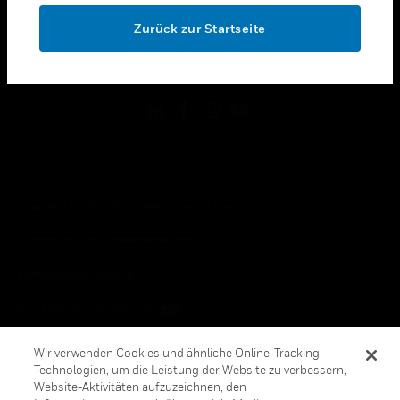
toggle view
OK
RECHTLICHE HINWEISE
Zurück zur Startseite
toggle view
FOLGEN SIE UNS
Copyright © 2026 Honeywell International, Inc.
Allgemeine Geschäftsbedienungen
Datenschutzerklärung
Ihre Datenschutzoptionen
Cookie-Hinweis
Wir verwenden Cookies und ähnliche Online-Tracking-
Technologien, um die Leistung der Website zu verbessern,
Honeywell Global Abbestellen
Website-Aktivitäten aufzuzeichnen, den