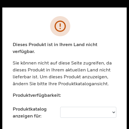
Sc
Fehler
PRODUKTE
toggle view
LÖSUNGEN
Dieses Produkt ist in Ihrem Land nicht
verfügbar.
toggle view
BRANCHEN
Sie können nicht auf diese Seite zugreifen, da
toggle view
dieses Produkt in Ihrem aktuellen Land nicht
UNTERSTÜTZUNG
lieferbar ist. Um dieses Produkt anzuzeigen,
toggle view
ändern Sie bitte Ihre Produktkatalogansicht.
STELLENANGEBOTE
Unable to process your request. Please try after
Produktverfügbarkeit:
sometime.
toggle view
UNTERNEHMEN
Produktkatalog
toggle view
anzeigen für:
KONTAKTIEREN SIE UNS