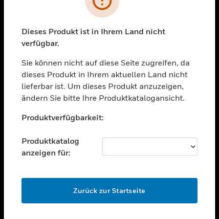
toggle view
BRANCHEN
toggle view
Dieses Produkt ist in Ihrem Land nicht
UNTERSTÜTZUNG
verfügbar.
toggle view
STELLENANGEBOTE
Sie können nicht auf diese Seite zugreifen, da
dieses Produkt in Ihrem aktuellen Land nicht
toggle view
lieferbar ist. Um dieses Produkt anzuzeigen,
UNTERNEHMEN
ändern Sie bitte Ihre Produktkatalogansicht.
toggle view
Unable to process your request. Please try after
KONTAKTIEREN SIE UNS
Produktverfügbarkeit:
sometime.
toggle view
RECHTLICHE HINWEISE
Produktkatalog
anzeigen für:
toggle view
FOLGEN SIE UNS
OK
Zurück zur Startseite