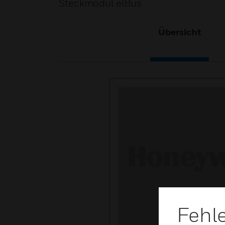
Steckmodul elBus
Übersicht
Fehl