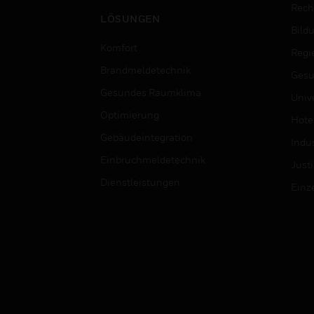
Rech
LÖSUNGEN
Bild
Komfort
Regi
Brandmeldetechnik
Gesu
Gesundes Raumklima
Univ
Optimierung
Hotel
Gebäudeintegration
Indus
Einbruchmeldetechnik
Justi
Dienstleistungen
Einz