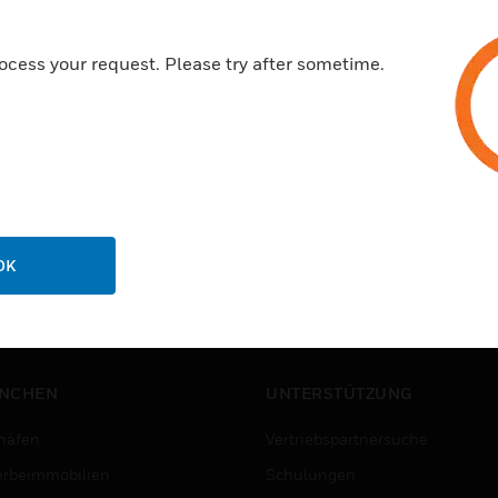
ocess your request. Please try after sometime.
OK
NCHEN
UNTERSTÜTZUNG
häfen
Vertriebspartnersuche
rbeimmobilien
Schulungen