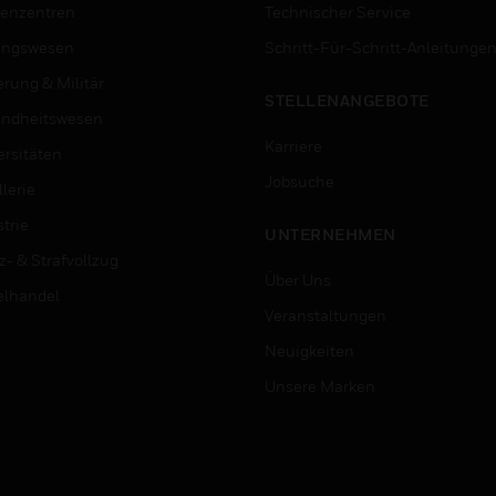
enzentren
Technischer Service
ungswesen
Schritt-Für-Schritt-Anleitunge
erung & Militär
STELLENANGEBOTE
ndheitswesen
Karriere
ersitäten
Jobsuche
lerie
trie
UNTERNEHMEN
z- & Strafvollzug
Über Uns
elhandel
Veranstaltungen
Neuigkeiten
Unsere Marken