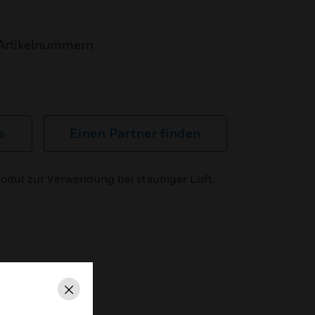
Artikelnummern
s
Einen Partner finden
odul zur Verwendung bei staubiger Luft.
Schließen