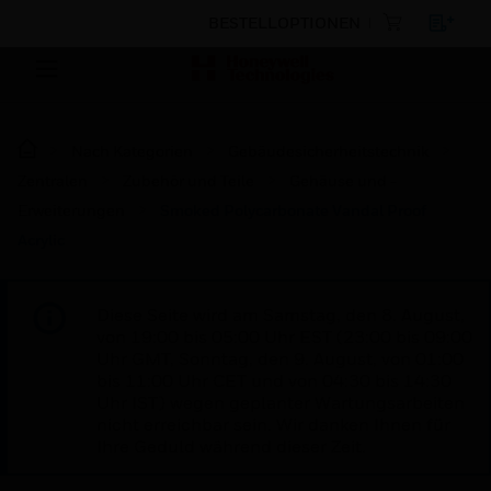
BESTELLOPTIONEN
Nach Kategorien
Gebäudesicherheitstechnik
Zentralen
Zubehör und Teile
Gehäuse und -
Erweiterungen
Smoked Polycarbonate Vandal Proof
Acrylic
Diese Seite wird am Samstag, den 8. August,
von 19:00 bis 05:00 Uhr EST (23:00 bis 09:00
Uhr GMT, Sonntag, den 9. August, von 01:00
bis 11:00 Uhr CET und von 04:30 bis 14:30
Uhr IST) wegen geplanter Wartungsarbeiten
nicht erreichbar sein. Wir danken Ihnen für
Ihre Geduld während dieser Zeit.