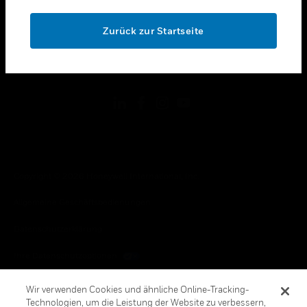
OK
toggle view
RECHTLICHE HINWEISE
Zurück zur Startseite
toggle view
FOLGEN SIE UNS
Copyright © 2026 Honeywell International, Inc.
Allgemeine Geschäftsbedienungen
Datenschutzerklärung
Ihre Datenschutzoptionen
Cookie-Hinweis
Wir verwenden Cookies und ähnliche Online-Tracking-
Technologien, um die Leistung der Website zu verbessern,