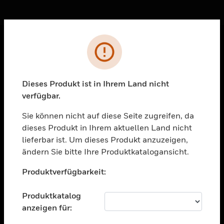
Sc
Fehler
PRODUKTE
toggle view
Dieses Produkt ist in Ihrem Land nicht
LÖSUNGEN
verfügbar.
toggle view
BRANCHEN
Sie können nicht auf diese Seite zugreifen, da
dieses Produkt in Ihrem aktuellen Land nicht
toggle view
UNTERSTÜTZUNG
lieferbar ist. Um dieses Produkt anzuzeigen,
ändern Sie bitte Ihre Produktkatalogansicht.
toggle view
Unable to process your request. Please try after
STELLENANGEBOTE
Produktverfügbarkeit:
sometime.
toggle view
UNTERNEHMEN
Produktkatalog
anzeigen für:
toggle view
KONTAKTIEREN SIE UNS