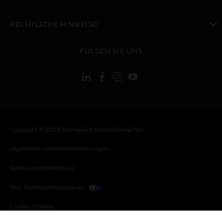
toggle view
RECHTLICHE HINWEISE
toggle view
FOLGEN SIE UNS
Copyright © 2026 Honeywell International, Inc.
Allgemeine Geschäftsbedienungen
Datenschutzerklärung
Ihre Datenschutzoptionen
Cookie-Hinweis