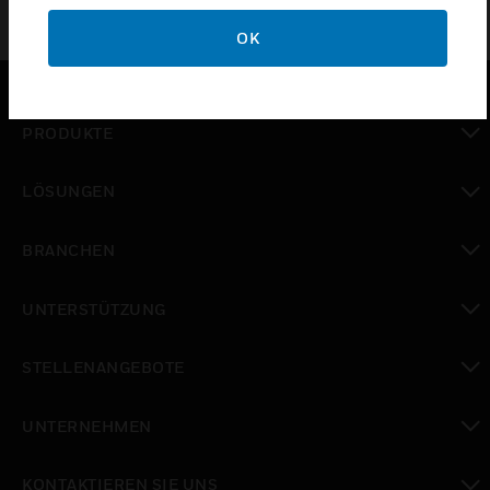
OK
PRODUKTE
toggle view
LÖSUNGEN
toggle view
BRANCHEN
toggle view
UNTERSTÜTZUNG
toggle view
STELLENANGEBOTE
toggle view
UNTERNEHMEN
toggle view
KONTAKTIEREN SIE UNS