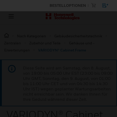
BESTELLOPTIONEN
Nach Kategorien
Gebäudesicherheitstechnik
Zentralen
Zubehör und Teile
Gehäuse und -
Erweiterungen
VARIODYN® Cabinet Frame
Diese Seite wird am Samstag, den 8. August,
von 19:00 bis 05:00 Uhr EST (23:00 bis 09:00
Uhr GMT, Sonntag, den 9. August, von 01:00
bis 11:00 Uhr CET und von 04:30 bis 14:30
Uhr IST) wegen geplanter Wartungsarbeiten
nicht erreichbar sein. Wir danken Ihnen für
Ihre Geduld während dieser Zeit.
VARIODYN® Cabinet