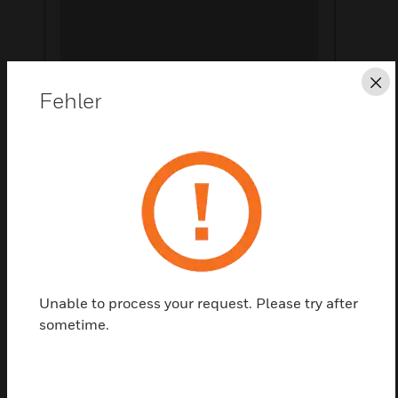
Sc
Fehler
Diese Seite als PDF speichern
Kontaktieren Sie uns
Einen Partner finden
Unable to process your request. Please try after
VARIODYN® Cabinet Frames are available with
sometime.
various dimentions and weight