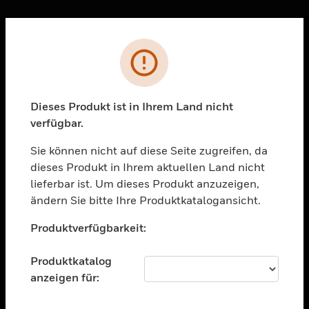
Sc
Fehler
PRODUKTE
toggle view
LÖSUNGEN
Dieses Produkt ist in Ihrem Land nicht
verfügbar.
toggle view
BRANCHEN
Sie können nicht auf diese Seite zugreifen, da
toggle view
dieses Produkt in Ihrem aktuellen Land nicht
UNTERSTÜTZUNG
lieferbar ist. Um dieses Produkt anzuzeigen,
toggle view
ändern Sie bitte Ihre Produktkatalogansicht.
STELLENANGEBOTE
Unable to process your request. Please try after
Produktverfügbarkeit:
sometime.
toggle view
UNTERNEHMEN
Produktkatalog
toggle view
anzeigen für:
KONTAKTIEREN SIE UNS