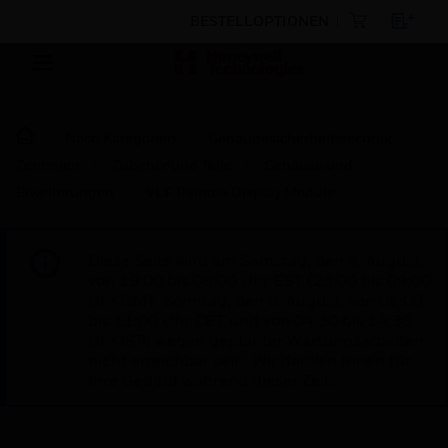
BESTELLOPTIONEN
Nach Kategorien
Gebäudesicherheitstechnik
Zentralen
Zubehör und Teile
Gehäuse und -
Erweiterungen
VLF Remote Display Module
Diese Seite wird am Samstag, den 8. August,
von 19:00 bis 05:00 Uhr EST (23:00 bis 09:00
Uhr GMT, Sonntag, den 9. August, von 01:00
bis 11:00 Uhr CET und von 04:30 bis 14:30
Uhr IST) wegen geplanter Wartungsarbeiten
nicht erreichbar sein. Wir danken Ihnen für
Ihre Geduld während dieser Zeit.