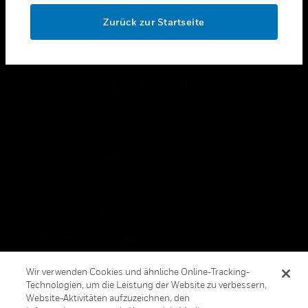
toggle view
OK
RECHTLICHE HINWEISE
Zurück zur Startseite
toggle view
FOLGEN SIE UNS
Copyright © 2026 Honeywell International, Inc.
Allgemeine Geschäftsbedienungen
Datenschutzerklärung
Ihre Datenschutzoptionen
Cookie-Hinweis
Wir verwenden Cookies und ähnliche Online-Tracking-
Technologien, um die Leistung der Website zu verbessern,
Honeywell Global Abbestellen
Website-Aktivitäten aufzuzeichnen, den