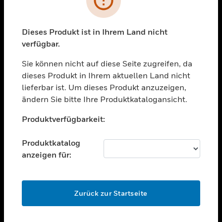
toggle view
BRANCHEN
toggle view
Dieses Produkt ist in Ihrem Land nicht
UNTERSTÜTZUNG
verfügbar.
toggle view
STELLENANGEBOTE
Sie können nicht auf diese Seite zugreifen, da
dieses Produkt in Ihrem aktuellen Land nicht
toggle view
lieferbar ist. Um dieses Produkt anzuzeigen,
UNTERNEHMEN
ändern Sie bitte Ihre Produktkatalogansicht.
toggle view
Unable to process your request. Please try after
KONTAKTIEREN SIE UNS
Produktverfügbarkeit:
sometime.
toggle view
RECHTLICHE HINWEISE
Produktkatalog
anzeigen für:
toggle view
FOLGEN SIE UNS
OK
Zurück zur Startseite