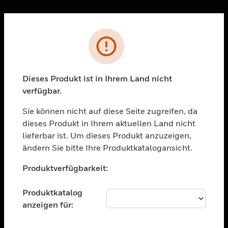
Sc
Fehler
PRODUKTE
toggle view
LÖSUNGEN
Dieses Produkt ist in Ihrem Land nicht
verfügbar.
toggle view
BRANCHEN
Sie können nicht auf diese Seite zugreifen, da
toggle view
dieses Produkt in Ihrem aktuellen Land nicht
UNTERSTÜTZUNG
lieferbar ist. Um dieses Produkt anzuzeigen,
toggle view
ändern Sie bitte Ihre Produktkatalogansicht.
STELLENANGEBOTE
Unable to process your request. Please try after
Produktverfügbarkeit:
sometime.
toggle view
UNTERNEHMEN
Produktkatalog
toggle view
anzeigen für:
KONTAKTIEREN SIE UNS