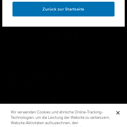
toggle view
OK
RECHTLICHE HINWEISE
Zurück zur Startseite
toggle view
FOLGEN SIE UNS
Copyright © 2026 Honeywell International, Inc.
Allgemeine Geschäftsbedienungen
Datenschutzerklärung
Ihre Datenschutzoptionen
Cookie-Hinweis
Wir verwenden Cookies und ähnliche Online-Tracking-
Technologien, um die Leistung der Website zu verbessern,
Honeywell Global Abbestellen
Website-Aktivitäten aufzuzeichnen, den