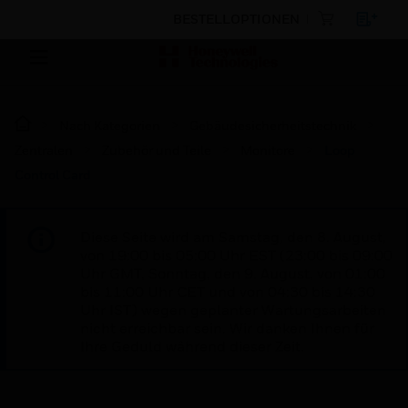
BESTELLOPTIONEN
Nach Kategorien
Gebäudesicherheitstechnik
Zentralen
Zubehör und Teile
Monitore
Loop
Control Card
Diese Seite wird am Samstag, den 8. August,
von 19:00 bis 05:00 Uhr EST (23:00 bis 09:00
Uhr GMT, Sonntag, den 9. August, von 01:00
bis 11:00 Uhr CET und von 04:30 bis 14:30
Uhr IST) wegen geplanter Wartungsarbeiten
nicht erreichbar sein. Wir danken Ihnen für
Ihre Geduld während dieser Zeit.