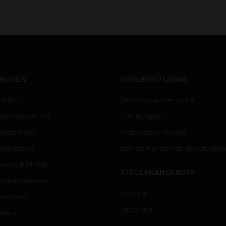
NCHEN
UNTERSTÜTZUNG
häfen
Vertriebspartnersuche
rbeimmobilien
Schulungen
enzentren
Technischer Service
ungswesen
Schritt-Für-Schritt-Anleitunge
erung & Militär
STELLENANGEBOTE
ndheitswesen
Karriere
ersitäten
Jobsuche
lerie