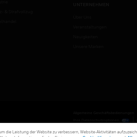
trie
UNTERNEHMEN
z- & Strafvollzug
Über Uns
elhandel
Veranstaltungen
Neuigkeiten
Unsere Marken
Allgemeine Geschäftsbedienungen
Ihre Datenschutzoptionen
m die Leistung der Website zu verbessern, Website-Aktivitäten aufzuzeic