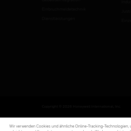
Indus
Einbruchmeldetechnik
Justi
Dienstleistungen
Einz
Copyright © 2026 Honeywell International, Inc.
Wir verwenden Cookies und ähnliche Online-Tracking-Technologien, u