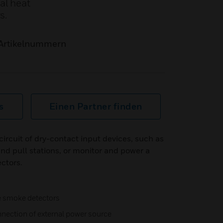
al heat
s.
Artikelnummern
s
Einen Partner finden
ircuit of dry-contact input devices, such as
nd pull stations, or monitor and power a
ectors.
e smoke detectors
nection of external power source