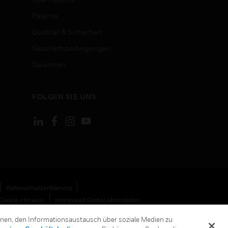
Patente
Qualität & Sicherheit
Geschäftsbedingungen
Garantien
FOLGEN SIE UNS
Datenschutzerklärung
Cookie-Hinweis
Honeywell Global Abbestellen
hnen, den Informationsaustausch über soziale Medien zu