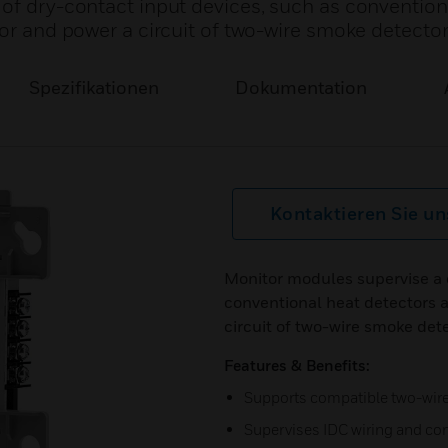
 of dry-contact input devices, such as convention
tor and power a circuit of two-wire smoke detector
Spezifikationen
Dokumentation
Kontaktieren Sie un
Monitor modules supervise a c
conventional heat detectors a
circuit of two-wire smoke det
Features & Benefits:
Supports compatible two-wir
Supervises IDC wiring and con