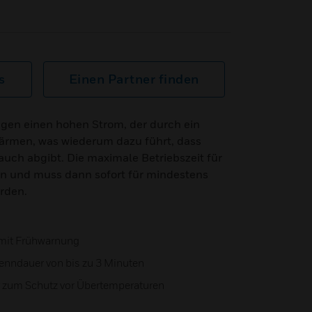
s
Einen Partner finden
eugen einen hohen Strom, der durch ein
rwärmen, was wiederum dazu führt, dass
uch abgibt. Die maximale Betriebszeit für
en und muss dann sofort für mindestens
rden.
mit Frühwarnung
renndauer von bis zu 3 Minuten
r zum Schutz vor Übertemperaturen