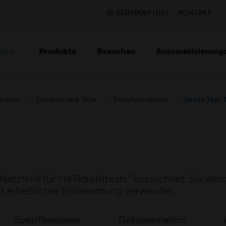
GERMANY (DE)
KONTAKT
Produkte
Branchen
Automatisierung
TION
tralen
Zubehör und Teile
Transformatoren
Vesda Test-T
„Netzteile für Heißdrahttests“ bezeichnet. Sie we
 erheblicher Frühwarnung verwendet.
Spezifikationen
Dokumentation