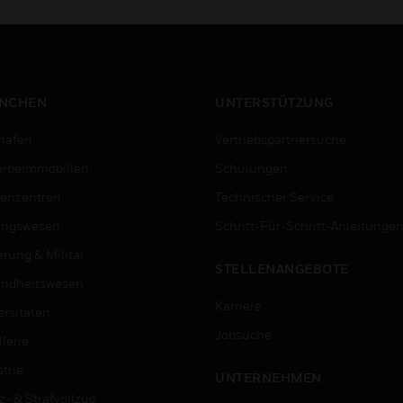
NCHEN
UNTERSTÜTZUNG
häfen
Vertriebspartnersuche
rbeimmobilien
Schulungen
enzentren
Technischer Service
ungswesen
Schritt-Für-Schritt-Anleitunge
erung & Militär
STELLENANGEBOTE
ndheitswesen
Karriere
ersitäten
Jobsuche
lerie
trie
UNTERNEHMEN
z- & Strafvollzug