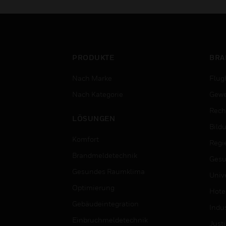
PRODUKTE
BRA
Nach Marke
Flug
Nach Kategorie
Gewe
Rech
LÖSUNGEN
Bild
Komfort
Regi
Brandmeldetechnik
Gesu
Gesundes Raumklima
Univ
Optimierung
Hotel
Gebäudeintegration
Indus
Einbruchmeldetechnik
Justi