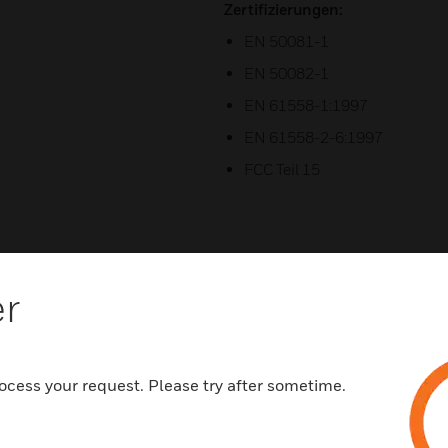
Zertifizierungen:
EN 50081-1
EN 50082-1
EN 61558-1:1997
EN 61558-2-6:1997
FCC Teil 15
er
ocess your request. Please try after sometime.
Related Products