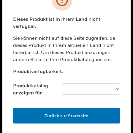
toggle view
BRANCHEN
toggle view
Dieses Produkt ist in Ihrem Land nicht
UNTERSTÜTZUNG
verfügbar.
toggle view
STELLENANGEBOTE
Sie können nicht auf diese Seite zugreifen, da
dieses Produkt in Ihrem aktuellen Land nicht
toggle view
lieferbar ist. Um dieses Produkt anzuzeigen,
UNTERNEHMEN
ändern Sie bitte Ihre Produktkatalogansicht.
toggle view
Unable to process your request. Please try after
KONTAKTIEREN SIE UNS
Produktverfügbarkeit:
sometime.
toggle view
RECHTLICHE HINWEISE
Produktkatalog
anzeigen für:
toggle view
FOLGEN SIE UNS
OK
Zurück zur Startseite