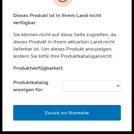
toggle view
UNTERSTÜTZUNG
Dieses Produkt ist in Ihrem Land nicht
verfügbar.
toggle view
STELLENANGEBOTE
Sie können nicht auf diese Seite zugreifen, da
toggle view
dieses Produkt in Ihrem aktuellen Land nicht
UNTERNEHMEN
lieferbar ist. Um dieses Produkt anzuzeigen,
ändern Sie bitte Ihre Produktkatalogansicht.
toggle view
KONTAKTIEREN SIE UNS
Unable to process your request. Please try after
Produktverfügbarkeit:
sometime.
toggle view
RECHTLICHE HINWEISE
Produktkatalog
toggle view
anzeigen für:
FOLGEN SIE UNS
OK
Zurück zur Startseite