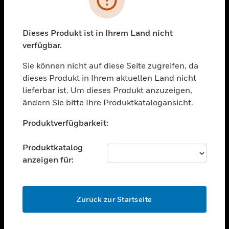
toggle view
BRANCHEN
toggle view
Dieses Produkt ist in Ihrem Land nicht
UNTERSTÜTZUNG
verfügbar.
toggle view
STELLENANGEBOTE
Sie können nicht auf diese Seite zugreifen, da
dieses Produkt in Ihrem aktuellen Land nicht
toggle view
lieferbar ist. Um dieses Produkt anzuzeigen,
UNTERNEHMEN
ändern Sie bitte Ihre Produktkatalogansicht.
toggle view
Unable to process your request. Please try after
KONTAKTIEREN SIE UNS
Produktverfügbarkeit:
sometime.
toggle view
RECHTLICHE HINWEISE
Produktkatalog
anzeigen für:
toggle view
FOLGEN SIE UNS
OK
Zurück zur Startseite