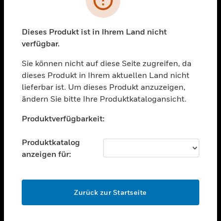
toggle view
BRANCHEN
toggle view
Dieses Produkt ist in Ihrem Land nicht
UNTERSTÜTZUNG
verfügbar.
toggle view
STELLENANGEBOTE
Sie können nicht auf diese Seite zugreifen, da
dieses Produkt in Ihrem aktuellen Land nicht
toggle view
lieferbar ist. Um dieses Produkt anzuzeigen,
UNTERNEHMEN
ändern Sie bitte Ihre Produktkatalogansicht.
toggle view
Unable to process your request. Please try after
KONTAKTIEREN SIE UNS
Produktverfügbarkeit:
sometime.
toggle view
RECHTLICHE HINWEISE
Produktkatalog
anzeigen für:
toggle view
FOLGEN SIE UNS
OK
Zurück zur Startseite