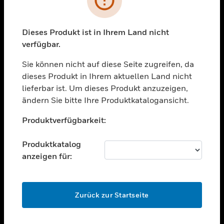
toggle view
BRANCHEN
toggle view
Dieses Produkt ist in Ihrem Land nicht
UNTERSTÜTZUNG
verfügbar.
toggle view
STELLENANGEBOTE
Sie können nicht auf diese Seite zugreifen, da
dieses Produkt in Ihrem aktuellen Land nicht
toggle view
lieferbar ist. Um dieses Produkt anzuzeigen,
UNTERNEHMEN
ändern Sie bitte Ihre Produktkatalogansicht.
toggle view
Unable to process your request. Please try after
KONTAKTIEREN SIE UNS
Produktverfügbarkeit:
sometime.
toggle view
RECHTLICHE HINWEISE
Produktkatalog
anzeigen für:
toggle view
FOLGEN SIE UNS
OK
Zurück zur Startseite