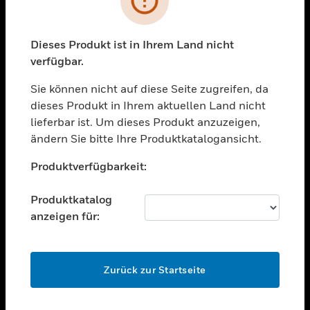
toggle view
BRANCHEN
toggle view
Dieses Produkt ist in Ihrem Land nicht
UNTERSTÜTZUNG
verfügbar.
toggle view
STELLENANGEBOTE
Sie können nicht auf diese Seite zugreifen, da
dieses Produkt in Ihrem aktuellen Land nicht
toggle view
lieferbar ist. Um dieses Produkt anzuzeigen,
UNTERNEHMEN
ändern Sie bitte Ihre Produktkatalogansicht.
toggle view
Unable to process your request. Please try after
KONTAKTIEREN SIE UNS
Produktverfügbarkeit:
sometime.
toggle view
RECHTLICHE HINWEISE
Produktkatalog
anzeigen für:
toggle view
FOLGEN SIE UNS
OK
Zurück zur Startseite