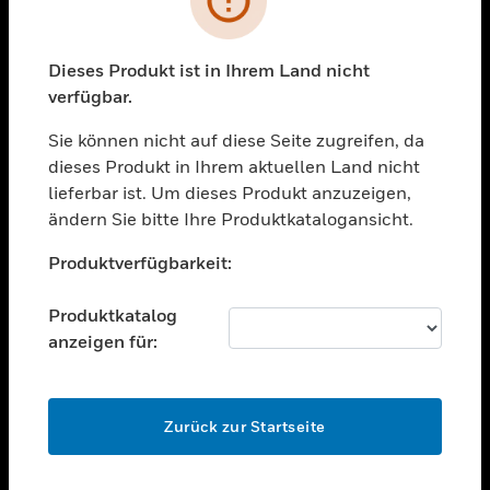
toggle view
BRANCHEN
toggle view
Dieses Produkt ist in Ihrem Land nicht
UNTERSTÜTZUNG
verfügbar.
toggle view
STELLENANGEBOTE
Sie können nicht auf diese Seite zugreifen, da
dieses Produkt in Ihrem aktuellen Land nicht
toggle view
lieferbar ist. Um dieses Produkt anzuzeigen,
UNTERNEHMEN
ändern Sie bitte Ihre Produktkatalogansicht.
toggle view
Unable to process your request. Please try after
KONTAKTIEREN SIE UNS
Produktverfügbarkeit:
sometime.
toggle view
RECHTLICHE HINWEISE
Produktkatalog
anzeigen für:
toggle view
FOLGEN SIE UNS
OK
Zurück zur Startseite