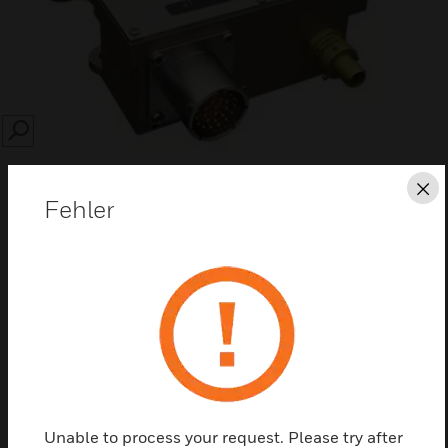
SEARCH
Sc
Fehler
Diese Seite als PDF speichern
Kontaktieren Sie uns
Einen Partner finden
Unable to process your request. Please try after