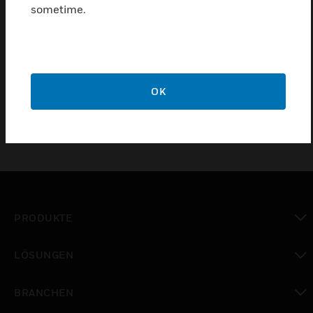
sometime.
Beinhaltet die Prozessorkarte mit Systemsoftware,
die schwenkbare LCD-Anzeige mit Bedientasten
sowie 2 Ringleitungen und 2 serielle Schnittstellen.
Eine P2P-CU Netzwerkkarte wird mitgeliefert.
OK
PRODUKTE
toggle view
LÖSUNGEN
toggle view
BRANCHEN