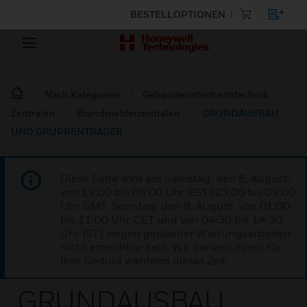
BESTELLOPTIONEN
Nach Kategorien
Gebäudesicherheitstechnik
Zentralen
Brandmelderzentralen
GRUNDAUSBAU
UND GRUPPENTRÄGER
Diese Seite wird am Samstag, den 8. August,
von 19:00 bis 05:00 Uhr EST (23:00 bis 09:00
Uhr GMT, Sonntag, den 9. August, von 01:00
bis 11:00 Uhr CET und von 04:30 bis 14:30
Uhr IST) wegen geplanter Wartungsarbeiten
nicht erreichbar sein. Wir danken Ihnen für
Ihre Geduld während dieser Zeit.
GRUNDAUSBAU