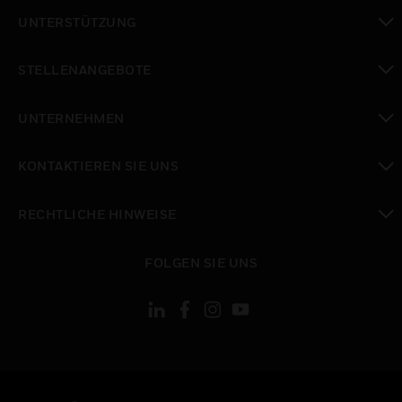
toggle view
UNTERSTÜTZUNG
toggle view
STELLENANGEBOTE
toggle view
UNTERNEHMEN
toggle view
KONTAKTIEREN SIE UNS
toggle view
RECHTLICHE HINWEISE
toggle view
FOLGEN SIE UNS