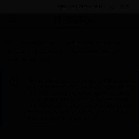
BESTELLOPTIONEN
Nach Kategorien
Gebäudesicherheitstechnik
Zentralen
Loop Module
Gamewell-FCI Elevate™
Signaling Loop Module
Diese Seite wird am Samstag, den 8. August,
von 19:00 bis 05:00 Uhr EST (23:00 bis 09:00
Uhr GMT, Sonntag, den 9. August, von 01:00
bis 11:00 Uhr CET und von 04:30 bis 14:30
Uhr IST) wegen geplanter Wartungsarbeiten
nicht erreichbar sein. Wir danken Ihnen für
Ihre Geduld während dieser Zeit.