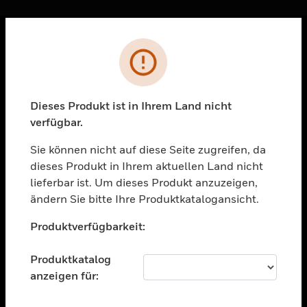
Sc
Fehler
PRODUKTE
toggle view
LÖSUNGEN
Dieses Produkt ist in Ihrem Land nicht
verfügbar.
toggle view
BRANCHEN
Sie können nicht auf diese Seite zugreifen, da
toggle view
dieses Produkt in Ihrem aktuellen Land nicht
UNTERSTÜTZUNG
lieferbar ist. Um dieses Produkt anzuzeigen,
toggle view
ändern Sie bitte Ihre Produktkatalogansicht.
STELLENANGEBOTE
Unable to process your request. Please try after
Produktverfügbarkeit:
sometime.
toggle view
UNTERNEHMEN
Produktkatalog
toggle view
anzeigen für:
KONTAKTIEREN SIE UNS