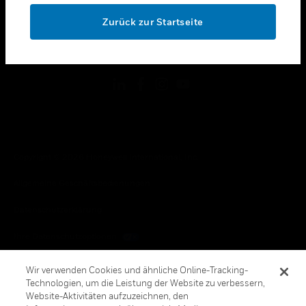
toggle view
OK
RECHTLICHE HINWEISE
Zurück zur Startseite
toggle view
FOLGEN SIE UNS
Copyright © 2026 Honeywell International, Inc.
Allgemeine Geschäftsbedienungen
Datenschutzerklärung
Ihre Datenschutzoptionen
Cookie-Hinweis
Wir verwenden Cookies und ähnliche Online-Tracking-
Technologien, um die Leistung der Website zu verbessern,
Honeywell Global Abbestellen
Website-Aktivitäten aufzuzeichnen, den